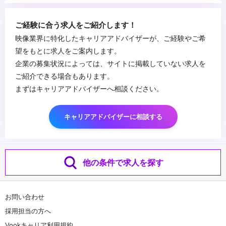
■求める人物像
・誰に対しても積極的にコミュニケーションを図りながら、主体的
ご経験に合う求人をご紹介します！
に⾏動できる⽅
映像業界に特化したキャリアアドバイザーが、ご経験やご希
・協調性があり、チームワークを重視しながら⾼品質な映像コンテ
望をもとに求人をご案内します。
ンツを企画制作したい⽅
...
企業の募集状況によっては、サイトに掲載していない求人を
・「これだけは誰にも負けない！」と⾔える知識や想いがある⽅
ご紹介できる場合もあります。
まずはキャリアアドバイザーへ相談ください。
キャリアアドバイザーに相談する
他の条件で求人を探す
お問い合わせ
採用担当の方へ
Vookキャリア利用規約