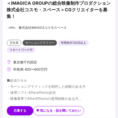
＜IMAGICA GROUPの総合映像制作プロダクション
株式会社コスモ・スペース＞CGクリエイターを募
集！
株式会社IMAGICAコスモスペース
正社員
モーショングラファー
年間休日120日以上
リモートワーク可
東京都千代田区
年収例 400〜600万円
■必須スキル
・モーショングラフィックを制作した経験のある方
・使用ソフト:Aftereffects必須
・映像業界でAfterEffectsの使用経験がある方
・3DCGソフトの使用経験 優遇(Cinema4D、Blenderなど)
■歓迎スキル
・ゼロベースでデザインを制作する事が出来る方
・様々なジャンルの作品に応じ、柔軟に演出方法を変えられる方
応募する
💬 気になる・話を聞いてみたい
・新しい知識・技術にチャレンジする向上心のある方