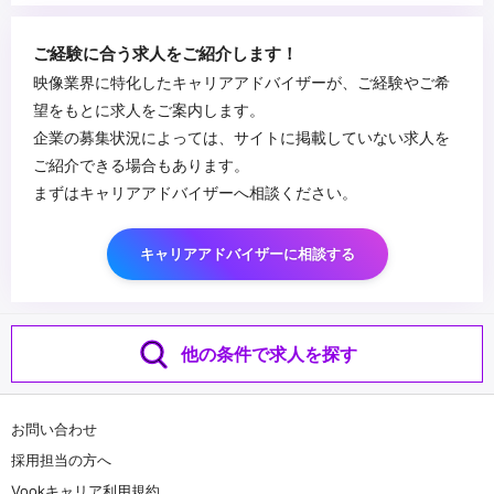
・Illustrator、Photoshop、Figma
・WEB制作経験、HTML、CSS、JS
...
ご経験に合う求人をご紹介します！
・実写表現や映像が好きな方
映像業界に特化したキャリアアドバイザーが、ご経験やご希
望をもとに求人をご案内します。
企業の募集状況によっては、サイトに掲載していない求人を
ご紹介できる場合もあります。
まずはキャリアアドバイザーへ相談ください。
キャリアアドバイザーに相談する
他の条件で求人を探す
お問い合わせ
採用担当の方へ
Vookキャリア利用規約