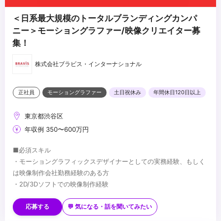
＜日系最大規模のトータルブランディングカンパ
ニー＞モーショングラファー/映像クリエイター募
集！
株式会社ブラビス・インターナショナル
正社員
モーショングラファー
土日祝休み
年間休日120日以上
東京都渋谷区
年収例 350〜600万円
■必須スキル
・モーショングラフィックスデザイナーとしての実務経験、もしく
は映像制作会社勤務経験のある方
・2D/3Dソフトでの映像制作経験
■歓迎スキル
・AfterEffect、PremierePro、Cinema4D
応募する
💬 気になる・話を聞いてみたい
・Blender、Maya