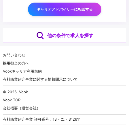
できる粘り強い方
・フィードバックを受け入れ、コンテンツホルダーとそのファンの
キャリアアドバイザーに相談する
ためのクリエイティブを制作できる方
・フィードバックに対して、自分なりの改善策を提示できる方
・社内の他職種も含めたメンバーと、日本語で円滑にコミュニケー
ションが取れる方
他の条件で求人を探す
お問い合わせ
採用担当の方へ
Vookキャリア利用規約
有料職業紹介事業に関する情報開示について
© 2026
Vook
.
Vook TOP
会社概要（運営会社）
有料職業紹介事業 許可番号：13 - ユ - 312611