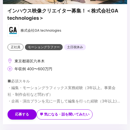
インハウス映像クリエイター募集！＜株式会社GA
technologies＞
株式会社GA technologies
正社員
モーショングラファー
土日祝休み
東京都港区六本木
年収例 400〜600万円
■必須スキル
・編集・モーショングラフィックス実務経験（3年以上。事業会
社・制作会社など問わず）
・企画・演出プランを元に一貫して編集を行った経験（3年以上)
・Adobe Pr、Aeの使用経験（3年以上。カット編集+モーショング
※動画ポートフォリオを応募時に必ず添付いただきますようよろし
ラフィックス制作)
くお願いいたします
応募する
💬 気になる・話を聞いてみたい
・Adobe Ps、Aiでの業務経験（3年以上。グラフィックデザイン制
ポートフォリオでは、以下の観点についても拝見させていただき
作など）
ます。