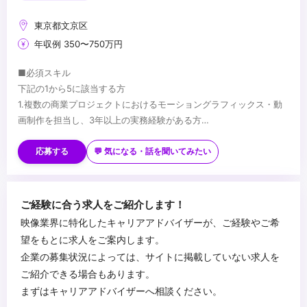
東京都文京区
年収例 350〜750万円
■必須スキル
下記の1から5に該当する方
1.複数の商業プロジェクトにおけるモーショングラフィックス・動
画制作を担当し、3年以上の実務経験がある方
2.AfterEffectsの操作を熟知しており、エクスプレッション等の高
■歓迎スキル
度機能を扱える方
・コンポジットの経験
応募する
💬 気になる・話を聞いてみたい
3.既存アセット（3Dモデル、イラスト、素材ライブラリ等）を組み
・ゲームやアニメ等のグラフィックやエフェクトの制作経験
合わせて、新たな映像表現を創出した経験がある方
・実写素材を含んだ複数の素材を合成した映像制作の経験
（ボーカロイド楽曲のMV制作、ゲーム・アニメの二次創作映像、
・写真レタッチの経験
■求める人物像
ご経験に合う求人をご紹介します！
プロモーション動画等での実績があれば尚可）
・プロモーション動画・広告映像制作の経験
・自分の制作物へのこだわりと誇りがある方
映像業界に特化したキャリアアドバイザーが、ご経験やご希
4.Photoshopの操作を熟知している方
・常に新しい表現を学習し、吸収する能力がある方
望をもとに求人をご案内します。
5.自分の制作した映像について、表現意図・技法・改善点を論理的
・人を楽しませることへの情熱と愛情がある方
企業の募集状況によっては、サイトに掲載していない求人を
に説明できる方
・多様なバックグラウンドの方と、柔軟なコミュニケーションを取
...
ご紹介できる場合もあります。
※応募時ポートフォリオ提出必須（各作品について簡潔なコンセプ
れる方
まずはキャリアアドバイザーへ相談ください。
ト説明を記入いただきます）
・社内外の多数のステークホルダーを調整し、プロジェクトを推進