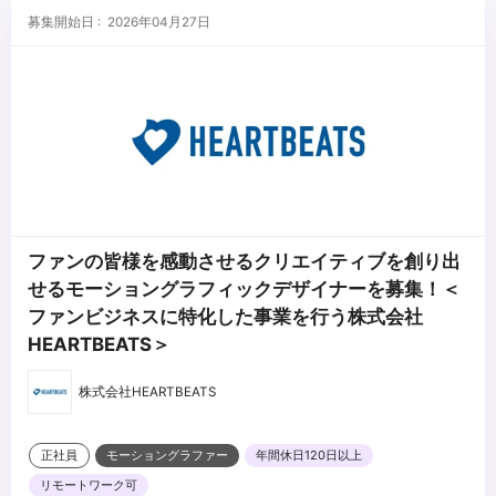
・ポートフォリオの作品や情報を分かりやすく整理して構成されて
■歓迎スキル
募集開始日 : 2026年04月27日
いるか
・映像の演出設計およびコンテ/絵コンテの作成経験
・各作品におけるご自身の担当領域と、特に工夫・注力したポイン
・一眼カメラなどでの撮影経験（小規模）
トが明確に伝わるか
・小規模でのライブ配信経験(OBS・VR-6HDなど)
・3DCGの制作経験
■求める人物像
・コミュニケーションデザイン、マーケティングの知識
・クリエイティブの美しさと事業成果（視聴完了率/CV/エンゲージ
・チームマネジメントの経験
メント）を両立できる方
・制作進行（予算・スケジュール管理）、外部パートナー（撮
・Yes &の考え方を実践している方
影/CG/MA）との折衝経験
・スピード感もって取り組める方
...
・論理的思考+創造的思考で課題に取り組める方
ファンの皆様を感動させるクリエイティブを創り出
・チームで協力して目標達成のために積極的にアクションできる方
せるモーショングラフィックデザイナーを募集！＜
・自ら考え、顧客にとって最適なアクションを考えられる方
ファンビジネスに特化した事業を行う株式会社
・GA VALUESに共感できる方
HEARTBEATS＞
株式会社HEARTBEATS
正社員
モーショングラファー
年間休日120日以上
リモートワーク可