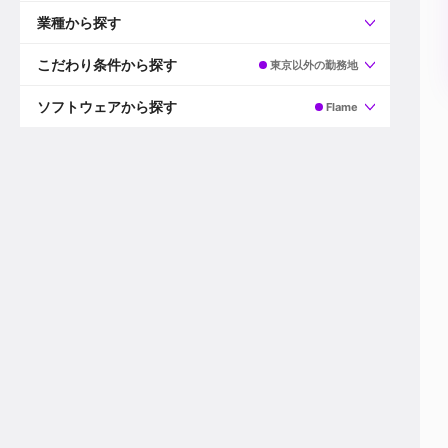
すべて
プロデューサー
業種から探す
プロダクションマネージャー
ディレクター
すべて
ビデオグラファー
映画/ドラマ
こだわり条件から探す
東京以外の勤務地
エディター
広告映像(TV/WEB)
モーショングラファー
インハウス動画
すべて
カラリスト
企業VP
AI
ソフトウェアから探す
Flame
3DCGデザイナー
XR(AR/VR/MR)
企業紹介動画あり
コンポジター
CG/アニメーション
スタートアップ・ベンチャー
すべて
VFXアーティスト
PV/MV
上場企業
Premiere Pro
カメラマン
ライブ映像/空間演出
自社プロダクトを持つ
After Effects
配信オペレーター
デジタルサイネージ
海外拠点あり
Media Composer
ミキサー
動画投稿
土日祝休み
DaVinci Resolve
デザイナー
ライブ配信
年間休日120日以上
Flame
営業
テレビ番組
ワークライフバランス
Fusion
デスク
インターネット放送局
リモートワーク可
Final Cut Proシリーズ
プランナー
その他
東京以外の勤務地
EDIUS Pro
その他
年収600万円以上
Nuke
産休・育休制度あり
Cinema 4D
チームで20代が活躍
Blender
20代におすすめ
Houdini
30代におすすめ
Maya
40代におすすめ
3ds Max
未経験者歓迎
Shade3D
マネージャー採用
ZBrush
新規事業立ち上げメンバー
Animate
3名以上採用予定
Live2D
語学力を活かせる
Unreal Engine
ADからのキャリアステップ
Unity
Photoshop
Illustrator
Indesign
その他