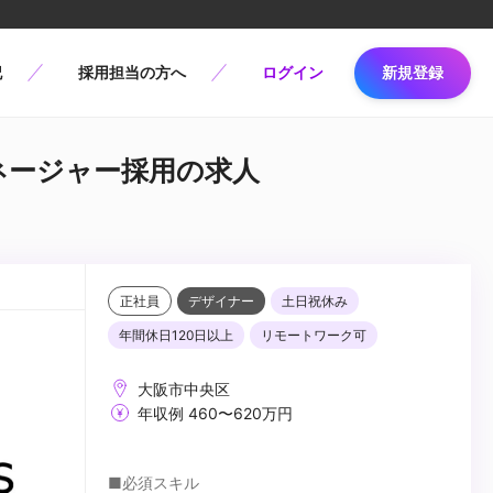
記
採用担当の方へ
ログイン
新規登録
 マネージャー採用の求人
正社員
デザイナー
土日祝休み
年間休日120日以上
リモートワーク可
大阪市中央区
年収例 460〜620万円
■必須スキル