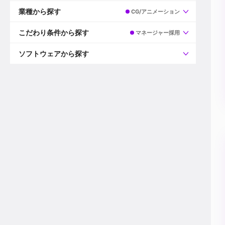
すべて
プロデューサー
業種から探す
CG/アニメーション
プロダクションマネージャー
ディレクター
すべて
ビデオグラファー
映画/ドラマ
こだわり条件から探す
マネージャー採用
エディター
広告映像(TV/WEB)
モーショングラファー
インハウス動画
すべて
カラリスト
企業VP
AI
ソフトウェアから探す
3DCGデザイナー
XR(AR/VR/MR)
企業紹介動画あり
コンポジター
CG/アニメーション
スタートアップ・ベンチャー
すべて
VFXアーティスト
PV/MV
上場企業
Premiere Pro
カメラマン
ライブ映像/空間演出
自社プロダクトを持つ
After Effects
配信オペレーター
デジタルサイネージ
海外拠点あり
Media Composer
ミキサー
動画投稿
土日祝休み
DaVinci Resolve
デザイナー
ライブ配信
年間休日120日以上
Flame
営業
テレビ番組
ワークライフバランス
Fusion
デスク
インターネット放送局
リモートワーク可
Final Cut Proシリーズ
プランナー
その他
東京以外の勤務地
EDIUS Pro
その他
年収600万円以上
Nuke
産休・育休制度あり
Cinema 4D
チームで20代が活躍
Blender
20代におすすめ
Houdini
30代におすすめ
Maya
40代におすすめ
3ds Max
未経験者歓迎
Shade3D
マネージャー採用
ZBrush
新規事業立ち上げメンバー
Animate
3名以上採用予定
Live2D
語学力を活かせる
Unreal Engine
ADからのキャリアステップ
Unity
Photoshop
Illustrator
Indesign
その他