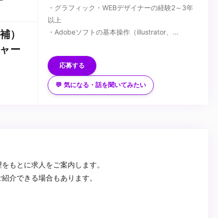
・グラフィック・WEBデザイナーの経験2～3年
以上
・Adobeソフトの基本操作（illustrator、
補）
photoshopのスキルは必須）
■歓迎スキル
ャー
・Microsoft Word／Excel／PowerPointの基本操
応募する
作
・生成AIに関する広告制作の基礎知識があれば尚
💬 気になる・話を聞いてみたい
可
...
望をもとに求人をご案内します。
ご紹介できる場合もあります。