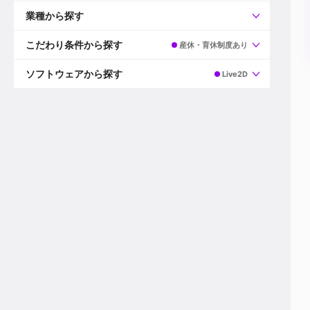
すべて
プロデューサー
業種から探す
プロダクションマネージャー
ディレクター
すべて
ビデオグラファー
映画/ドラマ
こだわり条件から探す
産休・育休制度あり
エディター
広告映像(TV/WEB)
モーショングラファー
インハウス動画
すべて
カラリスト
企業VP
AI
ソフトウェアから探す
Live2D
3DCGデザイナー
XR(AR/VR/MR)
企業紹介動画あり
コンポジター
CG/アニメーション
スタートアップ・ベンチャー
すべて
VFXアーティスト
PV/MV
上場企業
Premiere Pro
カメラマン
ライブ映像/空間演出
自社プロダクトを持つ
After Effects
配信オペレーター
デジタルサイネージ
海外拠点あり
Media Composer
ミキサー
動画投稿
土日祝休み
DaVinci Resolve
デザイナー
ライブ配信
年間休日120日以上
Flame
営業
テレビ番組
ワークライフバランス
Fusion
デスク
インターネット放送局
リモートワーク可
Final Cut Proシリーズ
プランナー
その他
東京以外の勤務地
EDIUS Pro
その他
年収600万円以上
Nuke
産休・育休制度あり
Cinema 4D
チームで20代が活躍
Blender
20代におすすめ
Houdini
30代におすすめ
Maya
40代におすすめ
3ds Max
未経験者歓迎
Shade3D
マネージャー採用
ZBrush
新規事業立ち上げメンバー
Animate
3名以上採用予定
Live2D
語学力を活かせる
Unreal Engine
ADからのキャリアステップ
Unity
Photoshop
Illustrator
Indesign
その他