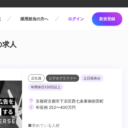
記
採用担当の方へ
ログイン
新規登録
eの求人
正社員
ビデオグラファー
土日祝休み
年間休日120日以上
京都府京都市下京区西七条東御前田町
年収例 252〜400万円
■求めている人材