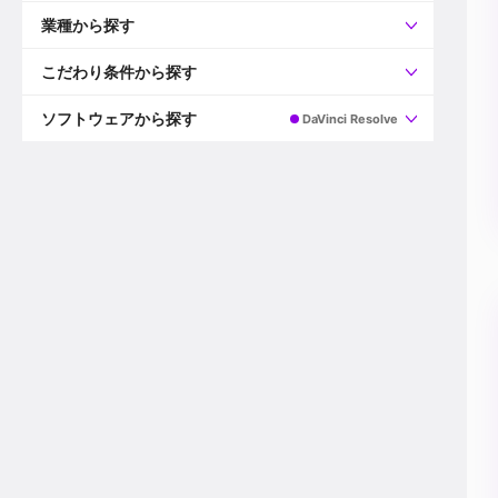
すべて
プロデューサー
業種から探す
プロダクションマネージャー
ディレクター
すべて
ビデオグラファー
映画/ドラマ
こだわり条件から探す
エディター
広告映像(TV/WEB)
モーショングラファー
インハウス動画
すべて
カラリスト
企業VP
AI
ソフトウェアから探す
DaVinci Resolve
3DCGデザイナー
XR(AR/VR/MR)
企業紹介動画あり
コンポジター
CG/アニメーション
スタートアップ・ベンチャー
すべて
VFXアーティスト
PV/MV
上場企業
Premiere Pro
カメラマン
ライブ映像/空間演出
自社プロダクトを持つ
After Effects
配信オペレーター
デジタルサイネージ
海外拠点あり
Media Composer
ミキサー
動画投稿
土日祝休み
DaVinci Resolve
デザイナー
ライブ配信
年間休日120日以上
Flame
営業
テレビ番組
ワークライフバランス
Fusion
デスク
インターネット放送局
リモートワーク可
Final Cut Proシリーズ
プランナー
その他
東京以外の勤務地
EDIUS Pro
その他
年収600万円以上
Nuke
産休・育休制度あり
Cinema 4D
チームで20代が活躍
Blender
20代におすすめ
Houdini
30代におすすめ
Maya
40代におすすめ
3ds Max
未経験者歓迎
Shade3D
マネージャー採用
ZBrush
新規事業立ち上げメンバー
Animate
3名以上採用予定
Live2D
語学力を活かせる
Unreal Engine
ADからのキャリアステップ
Unity
Photoshop
Illustrator
Indesign
その他