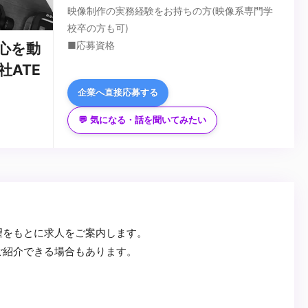
映像制作の実務経験をお持ちの方(映像系専門学
校卒の方も可)
■応募資格
心を動
《以下いずれかの経験必須》
ATE
・PremierePro・AfterEffects等の編集ツール利
企業へ直接応募する
用経験。
・Adobe Illustrator・Photoshop等のデザインソ
《以下の方歓迎》
💬 気になる・話を聞いてみたい
フトを使用できる方
・カラーグレーディングに興味がある方
・撮影(ミラーレスカメラなど)の実務経験がある
(DaVinciResolveなど興味がある方)
方。
・映像の制作全般にご興味がある方
※ポートフォリオもしくは過去制作の映像作品の
・幅広い案件に挑戦したい方
...
提出をお願いします。
・スタッフやお客様とコミュニケーションを取る
のが好きな方
望をもとに求人をご案内します。
ご紹介できる場合もあります。