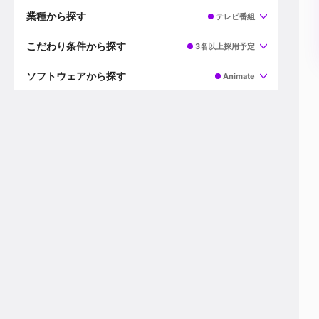
すべて
プロデューサー
業種から探す
テレビ番組
プロダクションマネージャー
ディレクター
すべて
ビデオグラファー
映画/ドラマ
こだわり条件から探す
3名以上採用予定
エディター
広告映像(TV/WEB)
モーショングラファー
インハウス動画
すべて
カラリスト
企業VP
AI
ソフトウェアから探す
Animate
3DCGデザイナー
XR(AR/VR/MR)
企業紹介動画あり
コンポジター
CG/アニメーション
スタートアップ・ベンチャー
すべて
VFXアーティスト
PV/MV
上場企業
Premiere Pro
カメラマン
ライブ映像/空間演出
自社プロダクトを持つ
After Effects
配信オペレーター
デジタルサイネージ
海外拠点あり
Media Composer
ミキサー
動画投稿
土日祝休み
DaVinci Resolve
デザイナー
ライブ配信
年間休日120日以上
Flame
営業
テレビ番組
ワークライフバランス
Fusion
デスク
インターネット放送局
リモートワーク可
Final Cut Proシリーズ
プランナー
その他
東京以外の勤務地
EDIUS Pro
その他
年収600万円以上
Nuke
産休・育休制度あり
Cinema 4D
チームで20代が活躍
Blender
20代におすすめ
Houdini
30代におすすめ
Maya
40代におすすめ
3ds Max
未経験者歓迎
Shade3D
マネージャー採用
ZBrush
新規事業立ち上げメンバー
Animate
3名以上採用予定
Live2D
語学力を活かせる
Unreal Engine
ADからのキャリアステップ
Unity
Photoshop
Illustrator
Indesign
その他