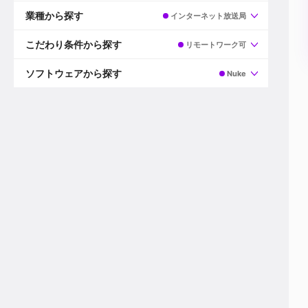
すべて
プロデューサー
業種から探す
インターネット放送局
プロダクションマネージャー
ディレクター
すべて
ビデオグラファー
映画/ドラマ
こだわり条件から探す
リモートワーク可
エディター
広告映像(TV/WEB)
モーショングラファー
インハウス動画
すべて
カラリスト
企業VP
AI
ソフトウェアから探す
Nuke
3DCGデザイナー
XR(AR/VR/MR)
企業紹介動画あり
コンポジター
CG/アニメーション
スタートアップ・ベンチャー
すべて
VFXアーティスト
PV/MV
上場企業
Premiere Pro
カメラマン
ライブ映像/空間演出
自社プロダクトを持つ
After Effects
配信オペレーター
デジタルサイネージ
海外拠点あり
Media Composer
ミキサー
動画投稿
土日祝休み
DaVinci Resolve
デザイナー
ライブ配信
年間休日120日以上
Flame
営業
テレビ番組
ワークライフバランス
Fusion
デスク
インターネット放送局
リモートワーク可
Final Cut Proシリーズ
プランナー
その他
東京以外の勤務地
EDIUS Pro
その他
年収600万円以上
Nuke
産休・育休制度あり
Cinema 4D
チームで20代が活躍
Blender
20代におすすめ
Houdini
30代におすすめ
Maya
40代におすすめ
3ds Max
未経験者歓迎
Shade3D
マネージャー採用
ZBrush
新規事業立ち上げメンバー
Animate
3名以上採用予定
Live2D
語学力を活かせる
Unreal Engine
ADからのキャリアステップ
Unity
Photoshop
Illustrator
Indesign
その他