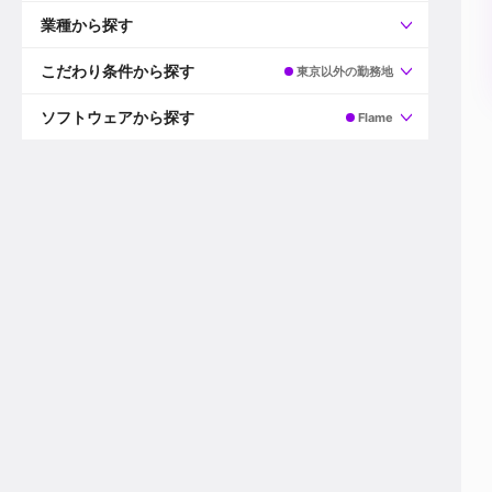
すべて
プロデューサー
業種から探す
プロダクションマネージャー
ディレクター
すべて
ビデオグラファー
映画/ドラマ
こだわり条件から探す
東京以外の勤務地
エディター
広告映像(TV/WEB)
モーショングラファー
インハウス動画
すべて
カラリスト
企業VP
AI
ソフトウェアから探す
Flame
3DCGデザイナー
XR(AR/VR/MR)
企業紹介動画あり
コンポジター
CG/アニメーション
スタートアップ・ベンチャー
すべて
VFXアーティスト
PV/MV
上場企業
Premiere Pro
カメラマン
ライブ映像/空間演出
自社プロダクトを持つ
After Effects
配信オペレーター
デジタルサイネージ
海外拠点あり
Media Composer
ミキサー
動画投稿
土日祝休み
DaVinci Resolve
デザイナー
ライブ配信
年間休日120日以上
Flame
営業
テレビ番組
ワークライフバランス
Fusion
デスク
インターネット放送局
リモートワーク可
Final Cut Proシリーズ
プランナー
その他
東京以外の勤務地
EDIUS Pro
その他
年収600万円以上
Nuke
産休・育休制度あり
Cinema 4D
チームで20代が活躍
Blender
20代におすすめ
Houdini
30代におすすめ
Maya
40代におすすめ
3ds Max
未経験者歓迎
Shade3D
マネージャー採用
ZBrush
新規事業立ち上げメンバー
Animate
3名以上採用予定
Live2D
語学力を活かせる
Unreal Engine
ADからのキャリアステップ
Unity
Photoshop
Illustrator
Indesign
その他