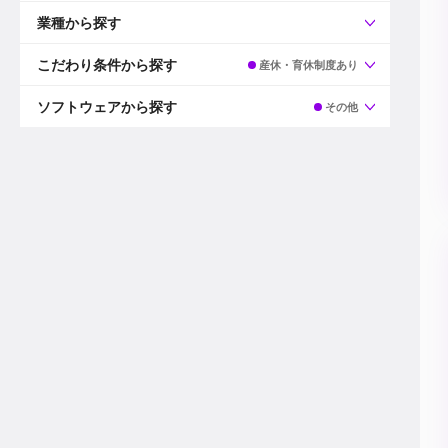
すべて
プロデューサー
業種から探す
プロダクションマネージャー
ディレクター
すべて
ビデオグラファー
映画/ドラマ
こだわり条件から探す
産休・育休制度あり
エディター
広告映像(TV/WEB)
モーショングラファー
インハウス動画
すべて
カラリスト
企業VP
AI
ソフトウェアから探す
その他
3DCGデザイナー
XR(AR/VR/MR)
企業紹介動画あり
コンポジター
CG/アニメーション
スタートアップ・ベンチャー
すべて
VFXアーティスト
PV/MV
上場企業
Premiere Pro
カメラマン
ライブ映像/空間演出
自社プロダクトを持つ
After Effects
配信オペレーター
デジタルサイネージ
海外拠点あり
Media Composer
ミキサー
動画投稿
土日祝休み
DaVinci Resolve
デザイナー
ライブ配信
年間休日120日以上
Flame
営業
テレビ番組
ワークライフバランス
Fusion
デスク
インターネット放送局
リモートワーク可
Final Cut Proシリーズ
プランナー
その他
東京以外の勤務地
EDIUS Pro
その他
年収600万円以上
Nuke
産休・育休制度あり
Cinema 4D
チームで20代が活躍
Blender
20代におすすめ
Houdini
30代におすすめ
Maya
40代におすすめ
3ds Max
未経験者歓迎
Shade3D
マネージャー採用
ZBrush
新規事業立ち上げメンバー
Animate
3名以上採用予定
Live2D
語学力を活かせる
Unreal Engine
ADからのキャリアステップ
Unity
Photoshop
Illustrator
Indesign
その他