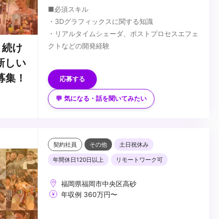
■必須スキル
・3Dグラフィックスに関する知識
・リアルタイムシェーダ、ポストプロセスエフェ
クトなどの開発経験
り続け
■歓迎スキル
新しい
・Unreal EngineやUnityを使用したリアルタイム
募集！
応募する
グラフィック開発経験
・プリレンダーCGの制作業務経験
💬 気になる・話を聞いてみたい
・インタラクティブアプリの開発経験
...
契約社員
その他
土日祝休み
年間休日120日以上
リモートワーク可
福岡県福岡市中央区高砂
年収例 360万円〜