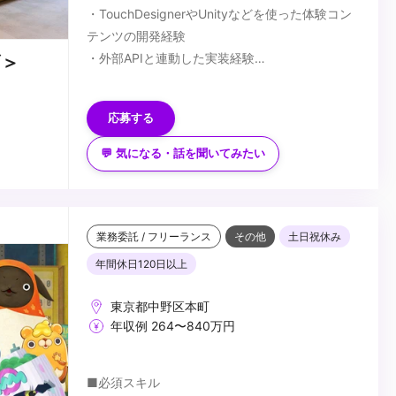
・TouchDesignerやUnityなどを使った体験コン
テンツの開発経験
・外部APIと連動した実装経験
ズ＞
・デジタルコンテンツに関する理解
■歓迎スキル
・ユーザーエクスペリエンス、情報設計、ユー
・Webフロントエンドエンジニアとしての経験
応募する
ザーインターフェースへの理解
・Webサイトの設計スキル（CSS設計やコンポー
ネント設計）
💬 気になる・話を聞いてみたい
・インスタレーションや体験コンテンツのシステ
...
ム設計
・iOS/Androidのネイティブアプリ開発
・DMX/ArtNetによる照明やLEDの制御
業務委託 / フリーランス
その他
土日祝休み
・各種センサやマイコン、Raspberry Piなどを使
年間休日120日以上
用した開発
・AR/XR、ライブ配信コンテンツの制作
東京都中野区本町
・Blender/HoudiniなどDCCツールの使用経験
年収例 264〜840万円
・プロジェクターやカメラ、音響照明等機材の知
識及び運用経験
■必須スキル
・生成AIを使ったコンテンツの開発経験