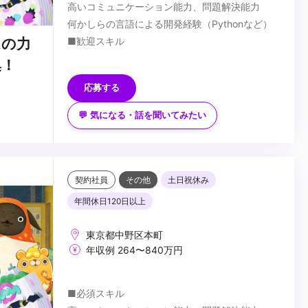
高いコミュニケーション能力、問題解決能力
・AIコーディングの案件での利用経験
何かしらの言語による開発経験（Pythonなど）
■歓迎スキル
ムの力
MayaなどDCCツールに関する知識
集！
Python2.x/3.xに精通している
応募する
PySide/PyQtによるGUIツールの作成経験
■入社後習得いただきたこと
💬 気になる・話を聞いてみたい
Mayaのツール開発
バージョン管理フローの理解
アニメーションワークフローの理解
Deadline
...
契約社員
その他
土日祝休み
年間休日120日以上
東京都中野区本町
年収例 264〜840万円
■必須スキル