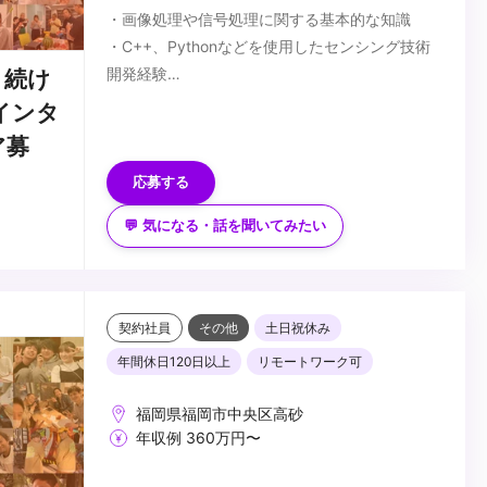
・画像処理や信号処理に関する基本的な知識
・C++、Pythonなどを使用したセンシング技術
開発経験
り続け
・Unity、または同様の開発環境を使ったコンテ
...
インタ
ンツ開発経験
ア募
・3DCG、Photoshopなど基本的なクリエイティ
ブツールを扱うスキル
応募する
・自身のオリジナル作品の制作経験（学生時の作
💬 気になる・話を聞いてみたい
品で構いません）
契約社員
その他
土日祝休み
年間休日120日以上
リモートワーク可
福岡県福岡市中央区高砂
年収例 360万円〜