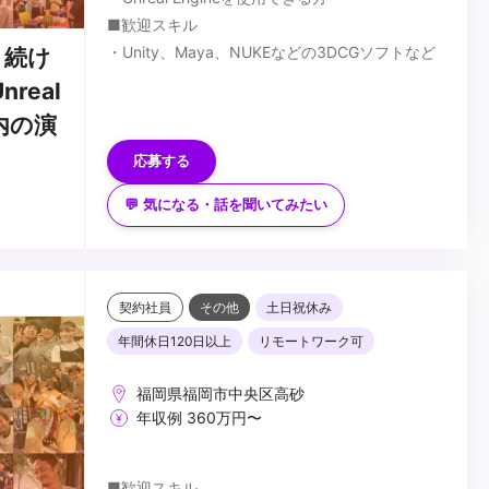
■歓迎スキル
・Unity、Maya、NUKEなどの3DCGソフトなど
り続け
を使用できる方
eal
...
内の演
応募する
💬 気になる・話を聞いてみたい
契約社員
その他
土日祝休み
年間休日120日以上
リモートワーク可
福岡県福岡市中央区高砂
年収例 360万円〜
■歓迎スキル