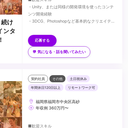
・Unity、または同様の開発環境を使ったコンテ
ンツ開発経験
・3DCG、Photoshopなど基本的なクリエイティ
り続け
ブツールを扱うスキル
...
インタ
・3Dグラフィクスに関する知識
！
応募する
・センサーデバイスの使用経験
・自身のオリジナル作品の制作経験（学生時の作
💬 気になる・話を聞いてみたい
品で構いません）
契約社員
その他
土日祝休み
年間休日120日以上
リモートワーク可
福岡県福岡市中央区高砂
年収例 360万円〜
■歓迎スキル