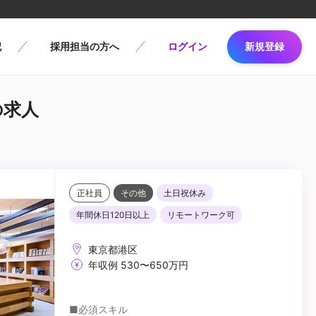
記
採用担当の方へ
ログイン
新規登録
の求人
正社員
その他
土日祝休み
年間休日120日以上
リモートワーク可
東京都港区
年収例 530〜650万円
■必須スキル