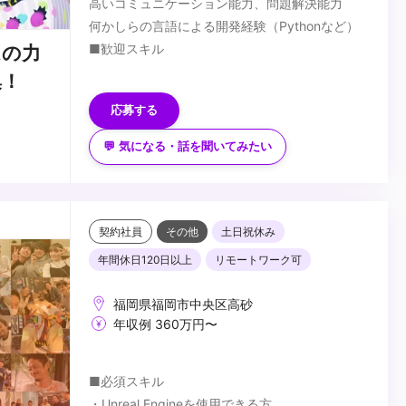
高いコミュニケーション能力、問題解決能力
何かしらの言語による開発経験（Pythonなど）
■歓迎スキル
ムの力
MayaなどDCCツールに関する知識
集！
Python2.x/3.xに精通している
応募する
PySide/PyQtによるGUIツールの作成経験
■入社後習得いただきたこと
💬 気になる・話を聞いてみたい
Mayaのツール開発
バージョン管理フローの理解
アニメーションワークフローの理解
Deadline
...
契約社員
その他
土日祝休み
年間休日120日以上
リモートワーク可
福岡県福岡市中央区高砂
年収例 360万円〜
■必須スキル
・Unreal Engineを使用できる方