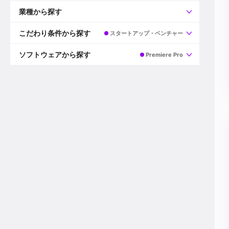
すべて
プロデューサー
業種から探す
プロダクションマネージャー
ディレクター
すべて
ビデオグラファー
映画/ドラマ
こだわり条件から探す
スタートアップ・ベンチャー
エディター
広告映像(TV/WEB)
モーショングラファー
インハウス動画
すべて
カラリスト
企業VP
AI
ソフトウェアから探す
Premiere Pro
3DCGデザイナー
XR(AR/VR/MR)
企業紹介動画あり
コンポジター
CG/アニメーション
スタートアップ・ベンチャー
すべて
VFXアーティスト
PV/MV
上場企業
Premiere Pro
カメラマン
ライブ映像/空間演出
自社プロダクトを持つ
After Effects
配信オペレーター
デジタルサイネージ
海外拠点あり
Media Composer
ミキサー
動画投稿
土日祝休み
DaVinci Resolve
デザイナー
ライブ配信
年間休日120日以上
Flame
営業
テレビ番組
ワークライフバランス
Fusion
デスク
インターネット放送局
リモートワーク可
Final Cut Proシリーズ
プランナー
その他
東京以外の勤務地
EDIUS Pro
その他
年収600万円以上
Nuke
産休・育休制度あり
Cinema 4D
チームで20代が活躍
Blender
20代におすすめ
Houdini
30代におすすめ
Maya
40代におすすめ
3ds Max
未経験者歓迎
Shade3D
マネージャー採用
ZBrush
新規事業立ち上げメンバー
Animate
3名以上採用予定
Live2D
語学力を活かせる
Unreal Engine
ADからのキャリアステップ
Unity
Photoshop
Illustrator
Indesign
その他