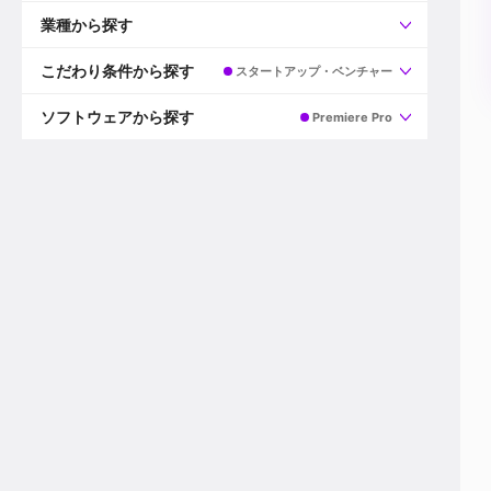
すべて
プロデューサー
業種から探す
プロダクションマネージャー
ディレクター
すべて
ビデオグラファー
映画/ドラマ
こだわり条件から探す
スタートアップ・ベンチャー
エディター
広告映像(TV/WEB)
モーショングラファー
インハウス動画
すべて
カラリスト
企業VP
AI
ソフトウェアから探す
Premiere Pro
3DCGデザイナー
XR(AR/VR/MR)
企業紹介動画あり
コンポジター
CG/アニメーション
スタートアップ・ベンチャー
すべて
VFXアーティスト
PV/MV
上場企業
Premiere Pro
カメラマン
ライブ映像/空間演出
自社プロダクトを持つ
After Effects
配信オペレーター
デジタルサイネージ
海外拠点あり
Media Composer
ミキサー
動画投稿
土日祝休み
DaVinci Resolve
デザイナー
ライブ配信
年間休日120日以上
Flame
営業
テレビ番組
ワークライフバランス
Fusion
デスク
インターネット放送局
リモートワーク可
Final Cut Proシリーズ
プランナー
その他
東京以外の勤務地
EDIUS Pro
その他
年収600万円以上
Nuke
産休・育休制度あり
Cinema 4D
チームで20代が活躍
Blender
20代におすすめ
Houdini
30代におすすめ
Maya
40代におすすめ
3ds Max
未経験者歓迎
Shade3D
マネージャー採用
ZBrush
新規事業立ち上げメンバー
Animate
3名以上採用予定
Live2D
語学力を活かせる
Unreal Engine
ADからのキャリアステップ
Unity
Photoshop
Illustrator
Indesign
その他