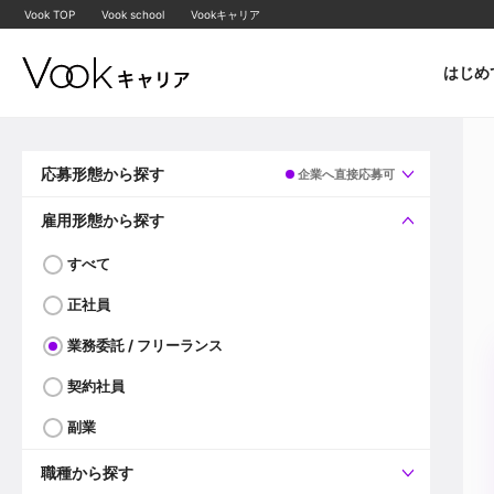
Vook TOP
Vook school
Vookキャリア
はじめ
応募形態から探す
企業へ直接応募可
すべて
企業へ直接応募可
雇用形態から探す
すべて
正社員
業務委託 / フリーランス
契約社員
副業
職種から探す