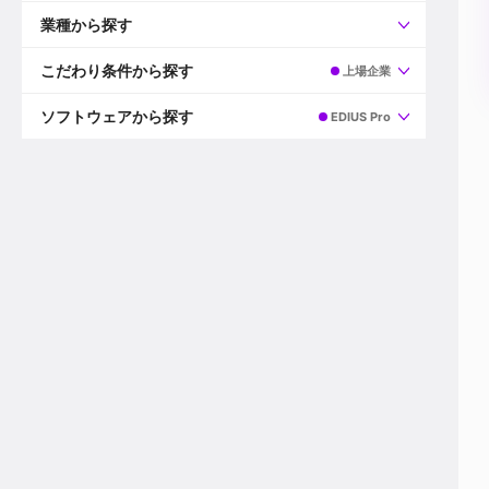
すべて
プロデューサー
業種から探す
プロダクションマネージャー
ディレクター
すべて
ビデオグラファー
映画/ドラマ
こだわり条件から探す
上場企業
エディター
広告映像(TV/WEB)
モーショングラファー
インハウス動画
すべて
カラリスト
企業VP
AI
ソフトウェアから探す
EDIUS Pro
3DCGデザイナー
XR(AR/VR/MR)
企業紹介動画あり
コンポジター
CG/アニメーション
スタートアップ・ベンチャー
すべて
VFXアーティスト
PV/MV
上場企業
Premiere Pro
カメラマン
ライブ映像/空間演出
自社プロダクトを持つ
After Effects
配信オペレーター
デジタルサイネージ
海外拠点あり
Media Composer
ミキサー
動画投稿
土日祝休み
DaVinci Resolve
デザイナー
ライブ配信
年間休日120日以上
Flame
営業
テレビ番組
ワークライフバランス
Fusion
デスク
インターネット放送局
リモートワーク可
Final Cut Proシリーズ
プランナー
その他
東京以外の勤務地
EDIUS Pro
その他
年収600万円以上
Nuke
産休・育休制度あり
Cinema 4D
チームで20代が活躍
Blender
20代におすすめ
Houdini
30代におすすめ
Maya
40代におすすめ
3ds Max
未経験者歓迎
Shade3D
マネージャー採用
ZBrush
新規事業立ち上げメンバー
Animate
3名以上採用予定
Live2D
語学力を活かせる
Unreal Engine
ADからのキャリアステップ
Unity
Photoshop
Illustrator
Indesign
その他