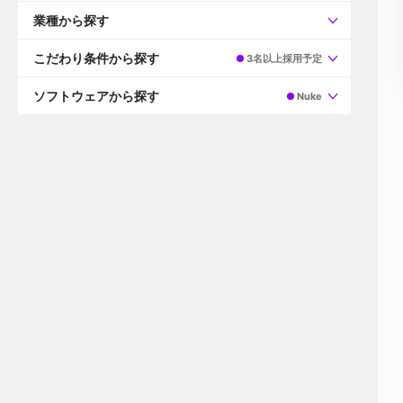
すべて
プロデューサー
業種から探す
プロダクションマネージャー
ディレクター
すべて
ビデオグラファー
映画/ドラマ
こだわり条件から探す
3名以上採用予定
エディター
広告映像(TV/WEB)
モーショングラファー
インハウス動画
すべて
カラリスト
企業VP
AI
ソフトウェアから探す
Nuke
3DCGデザイナー
XR(AR/VR/MR)
企業紹介動画あり
コンポジター
CG/アニメーション
スタートアップ・ベンチャー
すべて
VFXアーティスト
PV/MV
上場企業
Premiere Pro
カメラマン
ライブ映像/空間演出
自社プロダクトを持つ
After Effects
配信オペレーター
デジタルサイネージ
海外拠点あり
Media Composer
ミキサー
動画投稿
土日祝休み
DaVinci Resolve
デザイナー
ライブ配信
年間休日120日以上
Flame
営業
テレビ番組
ワークライフバランス
Fusion
デスク
インターネット放送局
リモートワーク可
Final Cut Proシリーズ
プランナー
その他
東京以外の勤務地
EDIUS Pro
その他
年収600万円以上
Nuke
産休・育休制度あり
Cinema 4D
チームで20代が活躍
Blender
20代におすすめ
Houdini
30代におすすめ
Maya
40代におすすめ
3ds Max
未経験者歓迎
Shade3D
マネージャー採用
ZBrush
新規事業立ち上げメンバー
Animate
3名以上採用予定
Live2D
語学力を活かせる
Unreal Engine
ADからのキャリアステップ
Unity
Photoshop
Illustrator
Indesign
その他