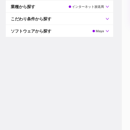
すべて
プロデューサー
業種から探す
インターネット放送局
プロダクションマネージャー
ディレクター
すべて
ビデオグラファー
映画/ドラマ
こだわり条件から探す
エディター
広告映像(TV/WEB)
モーショングラファー
インハウス動画
すべて
カラリスト
企業VP
AI
ソフトウェアから探す
Maya
3DCGデザイナー
XR(AR/VR/MR)
企業紹介動画あり
コンポジター
CG/アニメーション
スタートアップ・ベンチャー
すべて
VFXアーティスト
PV/MV
上場企業
Premiere Pro
カメラマン
ライブ映像/空間演出
自社プロダクトを持つ
After Effects
配信オペレーター
デジタルサイネージ
海外拠点あり
Media Composer
ミキサー
動画投稿
土日祝休み
DaVinci Resolve
デザイナー
ライブ配信
年間休日120日以上
Flame
営業
テレビ番組
ワークライフバランス
Fusion
デスク
インターネット放送局
リモートワーク可
Final Cut Proシリーズ
プランナー
その他
東京以外の勤務地
EDIUS Pro
その他
年収600万円以上
Nuke
産休・育休制度あり
Cinema 4D
チームで20代が活躍
Blender
20代におすすめ
Houdini
30代におすすめ
Maya
40代におすすめ
3ds Max
未経験者歓迎
Shade3D
マネージャー採用
ZBrush
新規事業立ち上げメンバー
Animate
3名以上採用予定
Live2D
語学力を活かせる
Unreal Engine
ADからのキャリアステップ
Unity
Photoshop
Illustrator
Indesign
その他