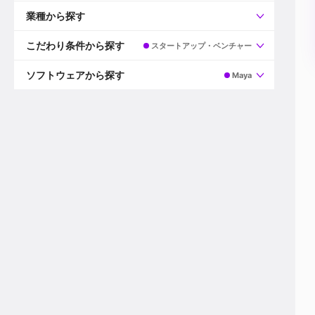
すべて
プロデューサー
業種から探す
プロダクションマネージャー
ディレクター
すべて
ビデオグラファー
映画/ドラマ
こだわり条件から探す
スタートアップ・ベンチャー
エディター
広告映像(TV/WEB)
モーショングラファー
インハウス動画
すべて
カラリスト
企業VP
AI
ソフトウェアから探す
Maya
3DCGデザイナー
XR(AR/VR/MR)
企業紹介動画あり
コンポジター
CG/アニメーション
スタートアップ・ベンチャー
すべて
VFXアーティスト
PV/MV
上場企業
Premiere Pro
カメラマン
ライブ映像/空間演出
自社プロダクトを持つ
After Effects
配信オペレーター
デジタルサイネージ
海外拠点あり
Media Composer
ミキサー
動画投稿
土日祝休み
DaVinci Resolve
デザイナー
ライブ配信
年間休日120日以上
Flame
営業
テレビ番組
ワークライフバランス
Fusion
デスク
インターネット放送局
リモートワーク可
Final Cut Proシリーズ
プランナー
その他
東京以外の勤務地
EDIUS Pro
その他
年収600万円以上
Nuke
産休・育休制度あり
Cinema 4D
チームで20代が活躍
Blender
20代におすすめ
Houdini
30代におすすめ
Maya
40代におすすめ
3ds Max
未経験者歓迎
Shade3D
マネージャー採用
ZBrush
新規事業立ち上げメンバー
Animate
3名以上採用予定
Live2D
語学力を活かせる
Unreal Engine
ADからのキャリアステップ
Unity
Photoshop
Illustrator
Indesign
その他