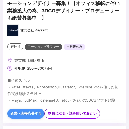
モーションデザイナー募集！【オフィス移転に伴い
業務拡大の為、3DCGデザイナー・プロデューサー
も絶賛募集中！】
株式会社Magrant
正社員
モーショングラファー
土日祝休み
東京都目黒区東山
年収例 350〜600万円
■必須スキル
・AfterEffects、Photoshop,Illustrator、Premire Proを使った制
作実務経験３年以上
・Maya、3dMax、cinema4D、etcいづれかの3DCGソフト経験
■歓迎スキル
・グラフィックデザイン・撮影・ディレクションなどの経験、イラ
企業へ直接応募する
💬 気になる・話を聞いてみたい
スト描ける方歓迎
...