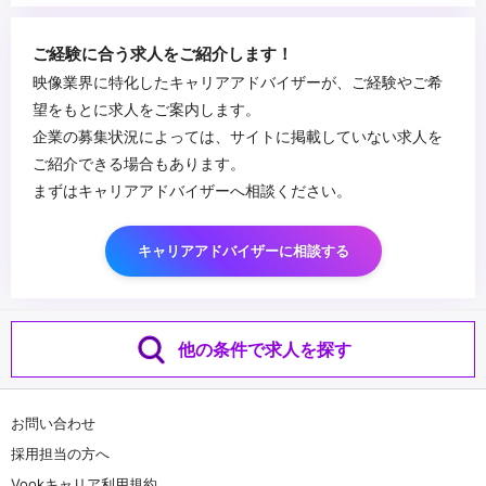
ローでの制作経験
・Unreal Engine／Unity 等のリアルタイムエンジン使用経験
...
ご経験に合う求人をご紹介します！
・AIを活用した映像制作の経験
映像業界に特化したキャリアアドバイザーが、ご経験やご希
・Python 等によるツール開発・自動化の経験
望をもとに求人をご案内します。
企業の募集状況によっては、サイトに掲載していない求人を
ご紹介できる場合もあります。
まずはキャリアアドバイザーへ相談ください。
キャリアアドバイザーに相談する
他の条件で求人を探す
お問い合わせ
採用担当の方へ
Vookキャリア利用規約