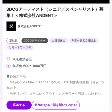
3DCGアーティスト（シニア／スペシャリスト）募
集！＜株式会社ANDENT＞
株式会社ANDENT
正社員
3DCGデザイナー
土日祝休み
年間休日120日以上
リモートワーク可
東京都渋谷区
年収例 600〜1000万円
■必須スキル
・Maya／3ds Max／Blender 等での3DCG制作実務経験（目安：5
年以上）
・モデリング、またはレイアウト・カメラワーク設計におけるシニ
アレベルの技術力
■歓迎スキル
・映像制作パイプラインの理解
・長編映像・ハイエンドCG・没入型コンテンツでの実務経験
応募する
💬 気になる・話を聞いてみたい
・Houdini／Geometry Nodes 等を用いたプロシージャルワークフ