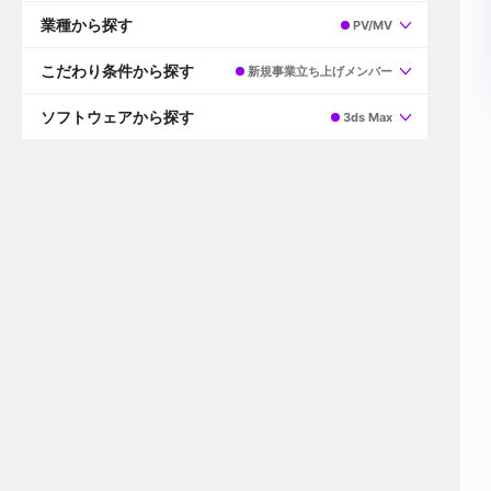
すべて
プロデューサー
業種から探す
PV/MV
プロダクションマネージャー
ディレクター
すべて
ビデオグラファー
映画/ドラマ
こだわり条件から探す
新規事業立ち上げメンバー
エディター
広告映像(TV/WEB)
モーショングラファー
インハウス動画
すべて
カラリスト
企業VP
AI
ソフトウェアから探す
3ds Max
3DCGデザイナー
XR(AR/VR/MR)
企業紹介動画あり
コンポジター
CG/アニメーション
スタートアップ・ベンチャー
すべて
VFXアーティスト
PV/MV
上場企業
Premiere Pro
カメラマン
ライブ映像/空間演出
自社プロダクトを持つ
After Effects
配信オペレーター
デジタルサイネージ
海外拠点あり
Media Composer
ミキサー
動画投稿
土日祝休み
DaVinci Resolve
デザイナー
ライブ配信
年間休日120日以上
Flame
営業
テレビ番組
ワークライフバランス
Fusion
デスク
インターネット放送局
リモートワーク可
Final Cut Proシリーズ
プランナー
その他
東京以外の勤務地
EDIUS Pro
その他
年収600万円以上
Nuke
産休・育休制度あり
Cinema 4D
チームで20代が活躍
Blender
20代におすすめ
Houdini
30代におすすめ
Maya
40代におすすめ
3ds Max
未経験者歓迎
Shade3D
マネージャー採用
ZBrush
新規事業立ち上げメンバー
Animate
3名以上採用予定
Live2D
語学力を活かせる
Unreal Engine
ADからのキャリアステップ
Unity
Photoshop
Illustrator
Indesign
その他