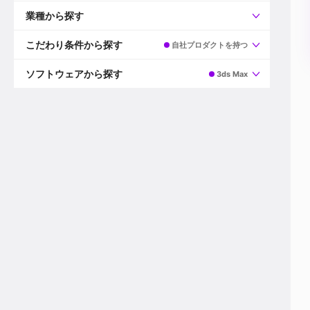
すべて
プロデューサー
業種から探す
プロダクションマネージャー
ディレクター
すべて
ビデオグラファー
映画/ドラマ
こだわり条件から探す
自社プロダクトを持つ
エディター
広告映像(TV/WEB)
モーショングラファー
インハウス動画
すべて
カラリスト
企業VP
AI
ソフトウェアから探す
3ds Max
3DCGデザイナー
XR(AR/VR/MR)
企業紹介動画あり
コンポジター
CG/アニメーション
スタートアップ・ベンチャー
すべて
VFXアーティスト
PV/MV
上場企業
Premiere Pro
カメラマン
ライブ映像/空間演出
自社プロダクトを持つ
After Effects
配信オペレーター
デジタルサイネージ
海外拠点あり
Media Composer
ミキサー
動画投稿
土日祝休み
DaVinci Resolve
デザイナー
ライブ配信
年間休日120日以上
Flame
営業
テレビ番組
ワークライフバランス
Fusion
デスク
インターネット放送局
リモートワーク可
Final Cut Proシリーズ
プランナー
その他
東京以外の勤務地
EDIUS Pro
その他
年収600万円以上
Nuke
産休・育休制度あり
Cinema 4D
チームで20代が活躍
Blender
20代におすすめ
Houdini
30代におすすめ
Maya
40代におすすめ
3ds Max
未経験者歓迎
Shade3D
マネージャー採用
ZBrush
新規事業立ち上げメンバー
Animate
3名以上採用予定
Live2D
語学力を活かせる
Unreal Engine
ADからのキャリアステップ
Unity
Photoshop
Illustrator
Indesign
その他