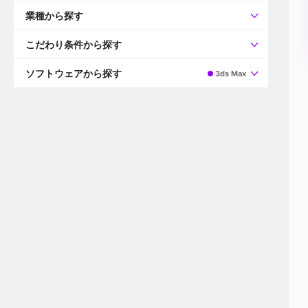
すべて
プロデューサー
業種から探す
プロダクションマネージャー
ディレクター
すべて
ビデオグラファー
映画/ドラマ
こだわり条件から探す
エディター
広告映像(TV/WEB)
モーショングラファー
インハウス動画
すべて
カラリスト
企業VP
AI
ソフトウェアから探す
3ds Max
3DCGデザイナー
XR(AR/VR/MR)
企業紹介動画あり
コンポジター
CG/アニメーション
スタートアップ・ベンチャー
すべて
VFXアーティスト
PV/MV
上場企業
Premiere Pro
カメラマン
ライブ映像/空間演出
自社プロダクトを持つ
After Effects
配信オペレーター
デジタルサイネージ
海外拠点あり
Media Composer
ミキサー
動画投稿
土日祝休み
DaVinci Resolve
デザイナー
ライブ配信
年間休日120日以上
Flame
営業
テレビ番組
ワークライフバランス
Fusion
デスク
インターネット放送局
リモートワーク可
Final Cut Proシリーズ
プランナー
その他
東京以外の勤務地
EDIUS Pro
その他
年収600万円以上
Nuke
産休・育休制度あり
Cinema 4D
チームで20代が活躍
Blender
20代におすすめ
Houdini
30代におすすめ
Maya
40代におすすめ
3ds Max
未経験者歓迎
Shade3D
マネージャー採用
ZBrush
新規事業立ち上げメンバー
Animate
3名以上採用予定
Live2D
語学力を活かせる
Unreal Engine
ADからのキャリアステップ
Unity
Photoshop
Illustrator
Indesign
その他