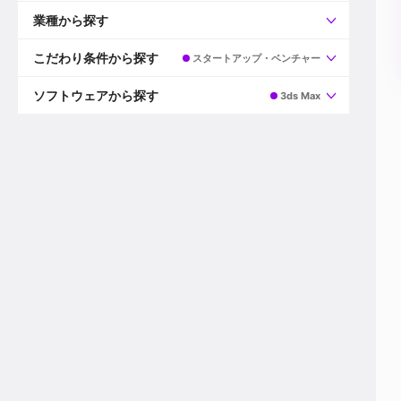
すべて
プロデューサー
業種から探す
プロダクションマネージャー
ディレクター
すべて
ビデオグラファー
映画/ドラマ
こだわり条件から探す
スタートアップ・ベンチャー
エディター
広告映像(TV/WEB)
モーショングラファー
インハウス動画
すべて
カラリスト
企業VP
AI
ソフトウェアから探す
3ds Max
3DCGデザイナー
XR(AR/VR/MR)
企業紹介動画あり
コンポジター
CG/アニメーション
スタートアップ・ベンチャー
すべて
VFXアーティスト
PV/MV
上場企業
Premiere Pro
カメラマン
ライブ映像/空間演出
自社プロダクトを持つ
After Effects
配信オペレーター
デジタルサイネージ
海外拠点あり
Media Composer
ミキサー
動画投稿
土日祝休み
DaVinci Resolve
デザイナー
ライブ配信
年間休日120日以上
Flame
営業
テレビ番組
ワークライフバランス
Fusion
デスク
インターネット放送局
リモートワーク可
Final Cut Proシリーズ
プランナー
その他
東京以外の勤務地
EDIUS Pro
その他
年収600万円以上
Nuke
産休・育休制度あり
Cinema 4D
チームで20代が活躍
Blender
20代におすすめ
Houdini
30代におすすめ
Maya
40代におすすめ
3ds Max
未経験者歓迎
Shade3D
マネージャー採用
ZBrush
新規事業立ち上げメンバー
Animate
3名以上採用予定
Live2D
語学力を活かせる
Unreal Engine
ADからのキャリアステップ
Unity
Photoshop
Illustrator
Indesign
その他