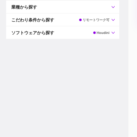
すべて
プロデューサー
業種から探す
プロダクションマネージャー
ディレクター
すべて
ビデオグラファー
映画/ドラマ
こだわり条件から探す
リモートワーク可
エディター
広告映像(TV/WEB)
モーショングラファー
インハウス動画
すべて
カラリスト
企業VP
AI
ソフトウェアから探す
Houdini
3DCGデザイナー
XR(AR/VR/MR)
企業紹介動画あり
コンポジター
CG/アニメーション
スタートアップ・ベンチャー
すべて
VFXアーティスト
PV/MV
上場企業
Premiere Pro
カメラマン
ライブ映像/空間演出
自社プロダクトを持つ
After Effects
配信オペレーター
デジタルサイネージ
海外拠点あり
Media Composer
ミキサー
動画投稿
土日祝休み
DaVinci Resolve
デザイナー
ライブ配信
年間休日120日以上
Flame
営業
テレビ番組
ワークライフバランス
Fusion
デスク
インターネット放送局
リモートワーク可
Final Cut Proシリーズ
プランナー
その他
東京以外の勤務地
EDIUS Pro
その他
年収600万円以上
Nuke
産休・育休制度あり
Cinema 4D
チームで20代が活躍
Blender
20代におすすめ
Houdini
30代におすすめ
Maya
40代におすすめ
3ds Max
未経験者歓迎
Shade3D
マネージャー採用
ZBrush
新規事業立ち上げメンバー
Animate
3名以上採用予定
Live2D
語学力を活かせる
Unreal Engine
ADからのキャリアステップ
Unity
Photoshop
Illustrator
Indesign
その他