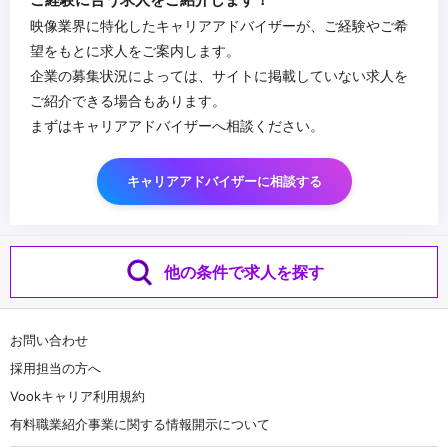
・コンポジッター・クリエイター等のチームマネジメント
・VFX工程全体を俯瞰し、監督・プロデューサーと対等に折衝でき
映像業界に特化したキャリアアドバイザーが、ご経験やご希
る方
望をもとに求人をご案内します。
・パイプライン設計・チームビルディングを自ら主導できる方
企業の募集状況によっては、サイトに掲載していない求人を
・技術的バックグラウンドとマネジメント力を併せ持つ方
...
ご紹介できる場合もあります。
・AIの活用に前向きな方
まずはキャリアアドバイザーへ相談ください。
キャリアアドバイザーに相談する
他の条件で求人を探す
お問い合わせ
採用担当の方へ
Vookキャリア利用規約
有料職業紹介事業に関する情報開示について