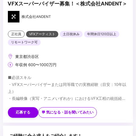
VFXスーパーバイザー募集！＜株式会社ANDENT＞
株式会社ANDENT
正社員
VFXアーティスト
土日祝休み
年間休日120日以上
リモートワーク可
東京都渋谷区
年収例 600〜1000万円
■必須スキル
・VFXスーパーバイザーまたは同等職での実務経験（目安：10年以
上）
・長編映像（実写・アニメいずれか）におけるVFX工程の統括経験
・監督・プロデューサーとの制作上の折衝経験
■歓迎スキル
・国内外プロダクションとの協業経験
応募する
💬 気になる・話を聞いてみたい
・Houdini／Nuke 等、主要VFXツールの深い知識
・AIを活用した映像制作への取り組み経験
・実写・アニメ双方のVFX経験
■求める人物像
ご経験に合う求人をご紹介します！