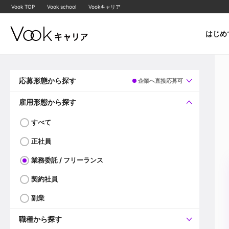
Vook TOP
Vook school
Vookキャリア
はじめ
応募形態から探す
企業へ直接応募可
すべて
企業へ直接応募可
雇用形態から探す
すべて
正社員
業務委託 / フリーランス
契約社員
副業
職種から探す