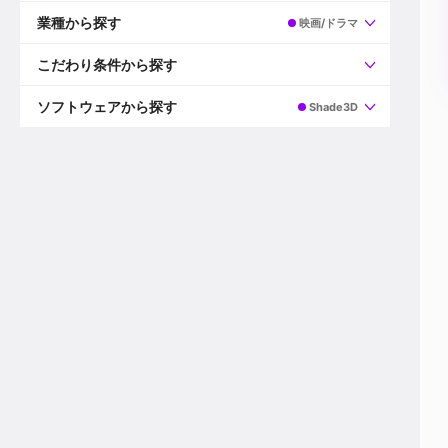
すべて
プロデューサー
業種から探す
映画/ドラマ
プロダクションマネージャー
ディレクター
すべて
ビデオグラファー
映画/ドラマ
こだわり条件から探す
エディター
広告映像(TV/WEB)
モーショングラファー
インハウス動画
すべて
カラリスト
企業VP
AI
ソフトウェアから探す
Shade3D
3DCGデザイナー
XR(AR/VR/MR)
企業紹介動画あり
コンポジター
CG/アニメーション
スタートアップ・ベンチャー
すべて
VFXアーティスト
PV/MV
上場企業
Premiere Pro
カメラマン
ライブ映像/空間演出
自社プロダクトを持つ
After Effects
配信オペレーター
デジタルサイネージ
海外拠点あり
Media Composer
ミキサー
動画投稿
土日祝休み
DaVinci Resolve
デザイナー
ライブ配信
年間休日120日以上
Flame
営業
テレビ番組
ワークライフバランス
Fusion
デスク
インターネット放送局
リモートワーク可
Final Cut Proシリーズ
プランナー
その他
東京以外の勤務地
EDIUS Pro
その他
年収600万円以上
Nuke
産休・育休制度あり
Cinema 4D
チームで20代が活躍
Blender
20代におすすめ
Houdini
30代におすすめ
Maya
40代におすすめ
3ds Max
未経験者歓迎
Shade3D
マネージャー採用
ZBrush
新規事業立ち上げメンバー
Animate
3名以上採用予定
Live2D
語学力を活かせる
Unreal Engine
ADからのキャリアステップ
Unity
Photoshop
Illustrator
Indesign
その他