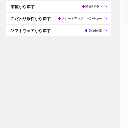
すべて
プロデューサー
業種から探す
映画/ドラマ
プロダクションマネージャー
ディレクター
すべて
ビデオグラファー
映画/ドラマ
こだわり条件から探す
スタートアップ・ベンチャー
エディター
広告映像(TV/WEB)
モーショングラファー
インハウス動画
すべて
カラリスト
企業VP
AI
ソフトウェアから探す
Shade3D
3DCGデザイナー
XR(AR/VR/MR)
企業紹介動画あり
コンポジター
CG/アニメーション
スタートアップ・ベンチャー
すべて
VFXアーティスト
PV/MV
上場企業
Premiere Pro
カメラマン
ライブ映像/空間演出
自社プロダクトを持つ
After Effects
配信オペレーター
デジタルサイネージ
海外拠点あり
Media Composer
ミキサー
動画投稿
土日祝休み
DaVinci Resolve
デザイナー
ライブ配信
年間休日120日以上
Flame
営業
テレビ番組
ワークライフバランス
Fusion
デスク
インターネット放送局
リモートワーク可
Final Cut Proシリーズ
プランナー
その他
東京以外の勤務地
EDIUS Pro
その他
年収600万円以上
Nuke
産休・育休制度あり
Cinema 4D
チームで20代が活躍
Blender
20代におすすめ
Houdini
30代におすすめ
Maya
40代におすすめ
3ds Max
未経験者歓迎
Shade3D
マネージャー採用
ZBrush
新規事業立ち上げメンバー
Animate
3名以上採用予定
Live2D
語学力を活かせる
Unreal Engine
ADからのキャリアステップ
Unity
Photoshop
Illustrator
Indesign
その他