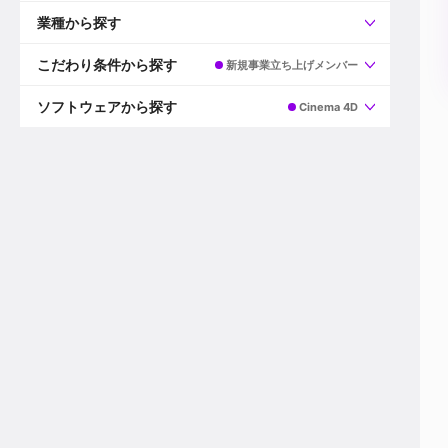
すべて
プロデューサー
業種から探す
プロダクションマネージャー
ディレクター
すべて
ビデオグラファー
映画/ドラマ
こだわり条件から探す
新規事業立ち上げメンバー
エディター
広告映像(TV/WEB)
モーショングラファー
インハウス動画
すべて
カラリスト
企業VP
AI
ソフトウェアから探す
Cinema 4D
3DCGデザイナー
XR(AR/VR/MR)
企業紹介動画あり
コンポジター
CG/アニメーション
スタートアップ・ベンチャー
すべて
VFXアーティスト
PV/MV
上場企業
Premiere Pro
カメラマン
ライブ映像/空間演出
自社プロダクトを持つ
After Effects
配信オペレーター
デジタルサイネージ
海外拠点あり
Media Composer
ミキサー
動画投稿
土日祝休み
DaVinci Resolve
デザイナー
ライブ配信
年間休日120日以上
Flame
営業
テレビ番組
ワークライフバランス
Fusion
デスク
インターネット放送局
リモートワーク可
Final Cut Proシリーズ
プランナー
その他
東京以外の勤務地
EDIUS Pro
その他
年収600万円以上
Nuke
産休・育休制度あり
Cinema 4D
チームで20代が活躍
Blender
20代におすすめ
Houdini
30代におすすめ
Maya
40代におすすめ
3ds Max
未経験者歓迎
Shade3D
マネージャー採用
ZBrush
新規事業立ち上げメンバー
Animate
3名以上採用予定
Live2D
語学力を活かせる
Unreal Engine
ADからのキャリアステップ
Unity
Photoshop
Illustrator
Indesign
その他