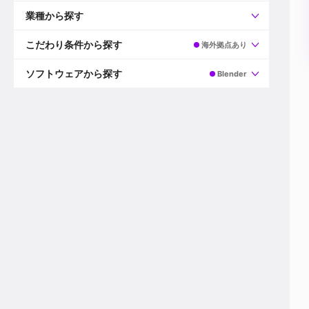
すべて
プロデューサー
業種から探す
プロダクションマネージャー
ディレクター
すべて
ビデオグラファー
映画/ドラマ
こだわり条件から探す
海外拠点あり
エディター
広告映像(TV/WEB)
モーショングラファー
インハウス動画
すべて
カラリスト
企業VP
AI
ソフトウェアから探す
Blender
3DCGデザイナー
XR(AR/VR/MR)
企業紹介動画あり
コンポジター
CG/アニメーション
スタートアップ・ベンチャー
すべて
VFXアーティスト
PV/MV
上場企業
Premiere Pro
カメラマン
ライブ映像/空間演出
自社プロダクトを持つ
After Effects
配信オペレーター
デジタルサイネージ
海外拠点あり
Media Composer
ミキサー
動画投稿
土日祝休み
DaVinci Resolve
デザイナー
ライブ配信
年間休日120日以上
Flame
営業
テレビ番組
ワークライフバランス
Fusion
デスク
インターネット放送局
リモートワーク可
Final Cut Proシリーズ
プランナー
その他
東京以外の勤務地
EDIUS Pro
その他
年収600万円以上
Nuke
産休・育休制度あり
Cinema 4D
チームで20代が活躍
Blender
20代におすすめ
Houdini
30代におすすめ
Maya
40代におすすめ
3ds Max
未経験者歓迎
Shade3D
マネージャー採用
ZBrush
新規事業立ち上げメンバー
Animate
3名以上採用予定
Live2D
語学力を活かせる
Unreal Engine
ADからのキャリアステップ
Unity
Photoshop
Illustrator
Indesign
その他