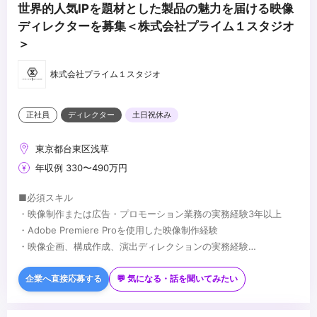
世界的人気IPを題材とした製品の魅力を届ける映像
ディレクターを募集＜株式会社プライム１スタジオ
＞
株式会社プライム１スタジオ
正社員
ディレクター
土日祝休み
東京都台東区浅草
年収例 330〜490万円
■必須スキル
・映像制作または広告・プロモーション業務の実務経験3年以上
・Adobe Premiere Proを使用した映像制作経験
・映像企画、構成作成、演出ディレクションの実務経験
・エンターテインメントコンテンツへの興味・理解
■歓迎スキル
・英語スキル（読み書き・会話いずれか）
企業へ直接応募する
💬 気になる・話を聞いてみたい
・SNS・ショート動画コンテンツの企画経験
・カラーグレーディング、VFX、モーショングラフィックスの知識