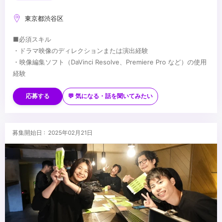
東京都渋谷区
■必須スキル
・ドラマ映像のディレクションまたは演出経験
・映像編集ソフト（DaVinci Resolve、Premiere Pro など）の使用
経験
■歓迎スキル
・縦型ショートドラマの制作経験
応募する
💬 気になる・話を聞いてみたい
・SNSコンテンツの企画・制作経験
・俳優キャスティング経験
・映像制作スタッフのアサイン経験
...
募集開始日 : 2025年02月21日
・脚本執筆経験
・役者経験