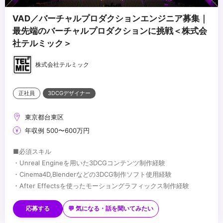
VAD／バーチャルプロダクションエンジニア募集｜
最先端のバーチャルプロダクションに挑戦＜株式会
社テルミック＞
株式会社テルミック
正社員
3DCGデザイナー
東京都台東区
年収例 500〜600万円
■必須スキル
・Unreal Engineを用いた3DCGコンテンツ制作経験
・Cinema4D,Blenderなどの3DCG制作ソフト使用経験
・After Effectsを使ったモーショングラフィックス制作経験
■歓迎スキル
・Davinci Resolve使用経験
応募する
💬 気になる・話を聞いてみたい
・LEDビジョン、カメラ、照明に関する知識・経験