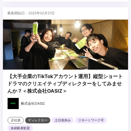
・各種撮影機材の知識
■求める人物像
募集開始日 : 2025年02月21日
・バーチャル撮影（バーチャルプロダクション）をはじめとした新
しい技術に興味があり、トライ＆エラーできる方
・監督や撮影監督、美術部門などの各チームとの密な連携が可能で
あること（要コミュニケーションスキル）
...
・幅広い制作業務に柔軟に対応頂ける方
【大手企業のTikTokアカウント運用】縦型ショート
ドラマのクリエイティブディレクターをしてみませ
んか？＜株式会社OASIZ＞
株式会社OASIZ
正社員
ディレクター
土日祝休み
リモートワーク可
未経験者歓迎