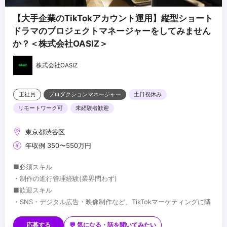
【大手企業のTikTokアカウント運用】縦型ショート
ドラマのプロジェクトマネージャーをしてみません
か？＜株式会社OASIZ＞
株式会社OASIZ
正社員
プロダクションマネージャー
土日祝休み
リモートワーク可
未経験者歓迎
東京都渋谷区
年収例 350〜550万円
■必須スキル
・制作の進行管理経験(業界問わず)
■歓迎スキル
・SNS・デジタル広告・映像制作など、TikTokマーケティングに隣
接する業界での制作進行管理経験
・動画制作経験
応募する
💬 気になる・話を聞いてみたい