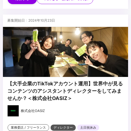
・制作チームや外部クリエイターと連携した制作経験
...
・クライアントとの折衝やレポーティングの経験
・俳優キャスティング経験
募集開始日 : 2024年10月23日
・映像制作スタッフのアサイン経験
【大手企業のTikTokアカウント運用】世界中が見る
コンテンツのアシスタントディレクターをしてみま
せんか？＜株式会社OASIZ＞
株式会社OASIZ
業務委託 / フリーランス
ディレクター
土日祝休み