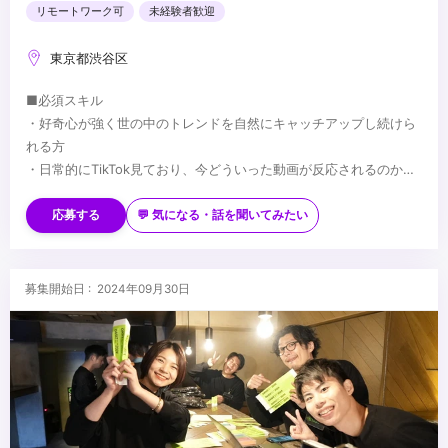
リモートワーク可
未経験者歓迎
東京都渋谷区
■必須スキル
・好奇心が強く世の中のトレンドを自然にキャッチアップし続けら
れる方
・日常的にTikTok見ており、今どういった動画が反応されるのか多
くの手札を持っている方
■歓迎スキル
・縦型動画の企画・制作のご経験
・クライアントとのコミュニケーションスキル
応募する
💬 気になる・話を聞いてみたい
・映像制作に関する知識/経験
・過去に代理店経験がありSNS運用を経験したことがある方
・制作コストも踏まえた上で、企画を練り上げることができる方
...
募集開始日 : 2024年09月30日