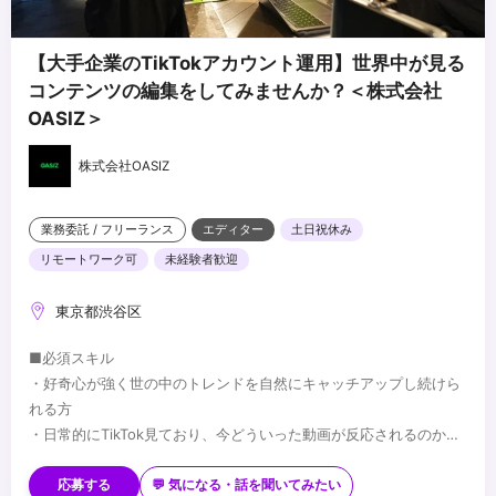
【大手企業のTikTokアカウント運用】世界中が見る
コンテンツの編集をしてみませんか？＜株式会社
OASIZ＞
株式会社OASIZ
業務委託 / フリーランス
エディター
土日祝休み
リモートワーク可
未経験者歓迎
東京都渋谷区
■必須スキル
・好奇心が強く世の中のトレンドを自然にキャッチアップし続けら
れる方
・日常的にTikTok見ており、今どういった動画が反応されるのか多
くの手札を持っている方
■歓迎スキル
・縦型動画の企画・制作のご経験
・クライアントとのコミュニケーションスキル
応募する
💬 気になる・話を聞いてみたい