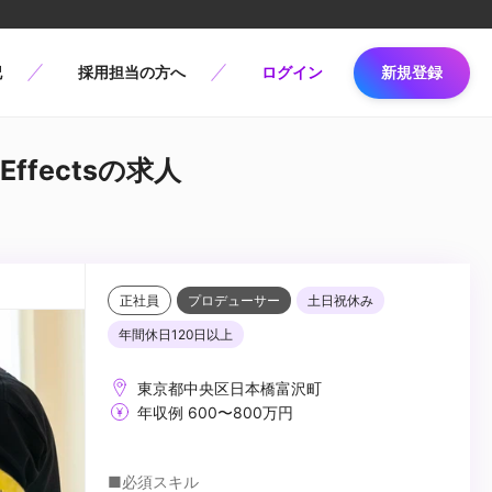
記
採用担当の方へ
ログイン
新規登録
Effectsの求人
正社員
プロデューサー
土日祝休み
年間休日120日以上
東京都中央区日本橋富沢町
年収例 600〜800万円
■必須スキル