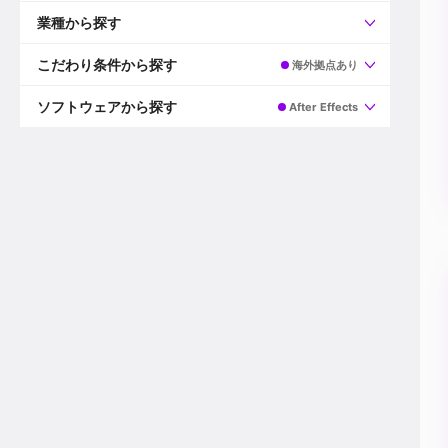
すべて
プロデューサー
業種から探す
プロダクションマネージャー
ディレクター
すべて
ビデオグラファー
映画/ドラマ
こだわり条件から探す
海外拠点あり
エディター
広告映像(TV/WEB)
モーショングラファー
インハウス動画
すべて
カラリスト
企業VP
AI
ソフトウェアから探す
After Effects
3DCGデザイナー
XR(AR/VR/MR)
企業紹介動画あり
コンポジター
CG/アニメーション
スタートアップ・ベンチャー
すべて
VFXアーティスト
PV/MV
上場企業
Premiere Pro
カメラマン
ライブ映像/空間演出
自社プロダクトを持つ
After Effects
配信オペレーター
デジタルサイネージ
海外拠点あり
Media Composer
ミキサー
動画投稿
土日祝休み
DaVinci Resolve
デザイナー
ライブ配信
年間休日120日以上
Flame
営業
テレビ番組
ワークライフバランス
Fusion
デスク
インターネット放送局
リモートワーク可
Final Cut Proシリーズ
プランナー
その他
東京以外の勤務地
EDIUS Pro
その他
年収600万円以上
Nuke
産休・育休制度あり
Cinema 4D
チームで20代が活躍
Blender
20代におすすめ
Houdini
30代におすすめ
Maya
40代におすすめ
3ds Max
未経験者歓迎
Shade3D
マネージャー採用
ZBrush
新規事業立ち上げメンバー
Animate
3名以上採用予定
Live2D
語学力を活かせる
Unreal Engine
ADからのキャリアステップ
Unity
Photoshop
Illustrator
Indesign
その他