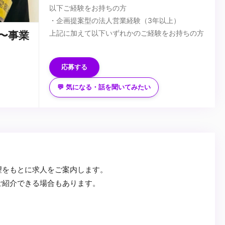
以下ご経験をお持ちの方
・企画提案型の法人営業経験（3年以上）
上記に加えて以下いずれかのご経験をお持ちの方
〜事業
・AIを活用した市場リサーチ・分析スキル
・提案資料・企画書の作成スキル
応募する
・営業・マーケティング戦略の立案・実行・改善
■歓迎スキル
💬 気になる・話を聞いてみたい
・AIツールを活用したリサーチ・戦略立案・資料
作成
・Google Workspace（GWS）の利用経験
・プレゼンテーションや登壇・講演などの経験
...
・ベンチャー企業での営業マネジメント経験
・医療／福祉／製造／教育／研修などの業界での
望をもとに求人をご案内します。
営業経験
ご紹介できる場合もあります。
・顧客課題を丁寧に引き出すヒアリング・傾聴力