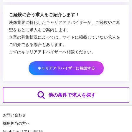
・AI生成素材のコンポジット経験
・Unreal Engine、Unity等のゲームエンジンの使用経験
■求める人物像
ご経験に合う求人をご紹介します！
・Python等によるコンポジット自動化スクリプト作成経験
・新しい合成技術に挑戦し、AIと従来手法を融合させた表現を追求
映像業界に特化したキャリアアドバイザーが、ご経験やご希
・アニメ制作現場での撮影処理実務経験
したい方
望をもとに求人をご案内します。
・技術的精度とアーティスティックな感性を両立できる方
企業の募集状況によっては、サイトに掲載していない求人を
...
ご紹介できる場合もあります。
まずはキャリアアドバイザーへ相談ください。
キャリアアドバイザーに相談する
他の条件で求人を探す
お問い合わせ
採用担当の方へ
Vookキャリア利用規約