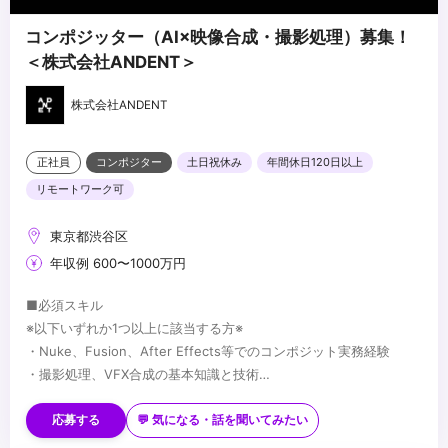
コンポジッター（AI×映像合成・撮影処理）募集！
＜株式会社ANDENT＞
株式会社ANDENT
正社員
コンポジター
土日祝休み
年間休日120日以上
リモートワーク可
東京都渋谷区
年収例 600〜1000万円
■必須スキル
※以下いずれか1つ以上に該当する方※
・Nuke、Fusion、After Effects等でのコンポジット実務経験
・撮影処理、VFX合成の基本知識と技術
・映像制作パイプラインにおける合成工程の理解
■歓迎スキル
・アニメ、実写、3D問わず、ハイエンド映像プロジェクトでの実働
応募する
💬 気になる・話を聞いてみたい
経験