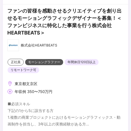
ファンの皆様を感動させるクリエイティブを創り出
せるモーショングラフィックデザイナーを募集！＜
ファンビジネスに特化した事業を行う株式会社
HEARTBEATS＞
株式会社HEARTBEATS
正社員
モーショングラファー
年間休日120日以上
リモートワーク可
東京都文京区
年収例 350〜750万円
■必須スキル
下記の1から5に該当する方
1.複数の商業プロジェクトにおけるモーショングラフィックス・動
画制作を担当し、3年以上の実務経験がある方
2.AfterEffectsの操作を熟知しており、エクスプレッション等の高
■歓迎スキル