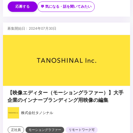
度機能を扱える方
・コンポジットの経験
応募する
💬 気になる・話を聞いてみたい
3.既存アセット（3Dモデル、イラスト、素材ライブラリ等）を組み
・ゲームやアニメ等のグラフィックやエフェクトの制作経験
合わせて、新たな映像表現を創出した経験がある方
・実写素材を含んだ複数の素材を合成した映像制作の経験
（ボーカロイド楽曲のMV制作、ゲーム・アニメの二次創作映像、
・写真レタッチの経験
■求める人物像
募集開始日 : 2024年07月30日
プロモーション動画等での実績があれば尚可）
・プロモーション動画・広告映像制作の経験
・自分の制作物へのこだわりと誇りがある方
4.Photoshopの操作を熟知している方
・常に新しい表現を学習し、吸収する能力がある方
5.自分の制作した映像について、表現意図・技法・改善点を論理的
・人を楽しませることへの情熱と愛情がある方
に説明できる方
・多様なバックグラウンドの方と、柔軟なコミュニケーションを取
...
※応募時ポートフォリオ提出必須（各作品について簡潔なコンセプ
れる方
ト説明を記入いただきます）
・社内外の多数のステークホルダーを調整し、プロジェクトを推進
できる粘り強い方
・フィードバックを受け入れ、コンテンツホルダーとそのファンの
ためのクリエイティブを制作できる方
【映像エディター（モーショングラファー）】大手
・フィードバックに対して、自分なりの改善策を提示できる方
企業のインナーブランディング用映像の編集
・社内の他職種も含めたメンバーと、日本語で円滑にコミュニケー
ションが取れる方
株式会社タノシナル
正社員
モーショングラファー
リモートワーク可