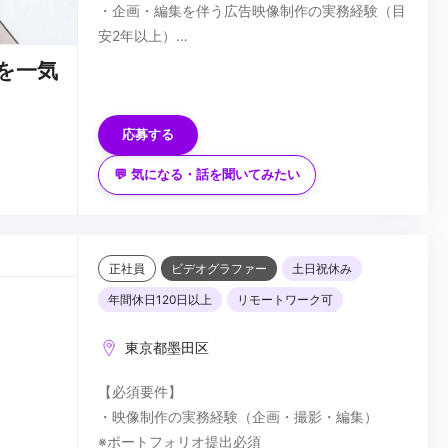
・企画・編集を伴う広告映像制作の実務経験（目
安2年以上）
・Premiere Pro、After Effects等の編集ツール使
■歓迎要件
を一気
用経験
・撮影経験
・ポートフォリオが提出可能な方
・Web広告やSNS広告クリエイティブの制作経
応募する
験
...
💬 気になる・話を聞いてみたい
正社員
ビデオグラファー
土日祝休み
年間休日120日以上
リモートワーク可
東京都墨田区
【必須要件】
・映像制作の実務経験（企画・撮影・編集）
※ポートフォリオ提出必須