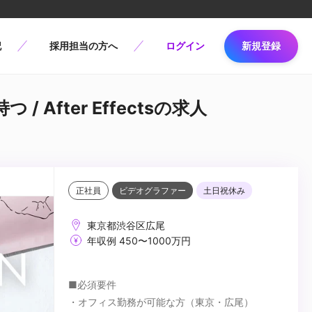
記
採用担当の方へ
ログイン
新規登録
After Effectsの求人
正社員
ビデオグラファー
土日祝休み
東京都渋谷区広尾
年収例 450〜1000万円
■必須要件
・オフィス勤務が可能な方（東京・広尾）