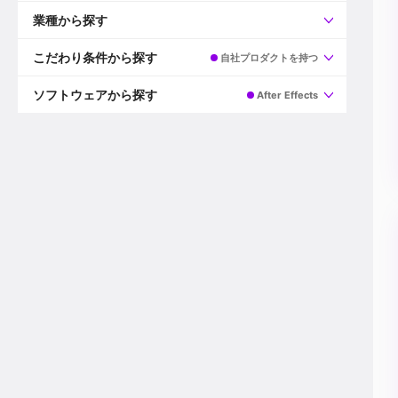
すべて
プロデューサー
業種から探す
プロダクションマネージャー
ディレクター
すべて
ビデオグラファー
映画/ドラマ
こだわり条件から探す
自社プロダクトを持つ
エディター
広告映像(TV/WEB)
モーショングラファー
インハウス動画
すべて
カラリスト
企業VP
AI
ソフトウェアから探す
After Effects
3DCGデザイナー
XR(AR/VR/MR)
企業紹介動画あり
コンポジター
CG/アニメーション
スタートアップ・ベンチャー
すべて
VFXアーティスト
PV/MV
上場企業
Premiere Pro
カメラマン
ライブ映像/空間演出
自社プロダクトを持つ
After Effects
配信オペレーター
デジタルサイネージ
海外拠点あり
Media Composer
ミキサー
動画投稿
土日祝休み
DaVinci Resolve
デザイナー
ライブ配信
年間休日120日以上
Flame
営業
テレビ番組
ワークライフバランス
Fusion
デスク
インターネット放送局
リモートワーク可
Final Cut Proシリーズ
プランナー
その他
東京以外の勤務地
EDIUS Pro
その他
年収600万円以上
Nuke
産休・育休制度あり
Cinema 4D
チームで20代が活躍
Blender
20代におすすめ
Houdini
30代におすすめ
Maya
40代におすすめ
3ds Max
未経験者歓迎
Shade3D
マネージャー採用
ZBrush
新規事業立ち上げメンバー
Animate
3名以上採用予定
Live2D
語学力を活かせる
Unreal Engine
ADからのキャリアステップ
Unity
Photoshop
Illustrator
Indesign
その他