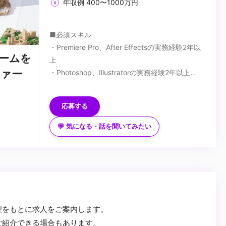
年収例 400〜1000万円
■必須スキル
・Premiere Pro、After Effectsの実務経験2年以
ームを
上
ファー
・Photoshop、Illustratorの実務経験2年以上
・CMやWEBプロモーション等のプロモーション
■歓迎スキル
動画の編集実務経験
★映像制作において何らかの強みや得意領域をお
応募する
・マーケターやデザイナーと共に協力しつつ、目
持ちの方
標達成のためへの主体的に動ける行動力とコミュ
・動画コンテンツの制作ディレクションの経験
💬 気になる・話を聞いてみたい
ニケーション能力
・SNSマーケティング等のプロモーション経験
...
・論理性と客観性を持ちながら、動画の提案/実
・解析ツールを用いた定量データなどインサイト
施する力
を捉えたクリエイティブ改善経験
・映像制作会社勤務の経験
望をもとに求人をご案内します。
ご紹介できる場合もあります。