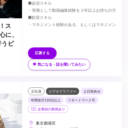
■必須スキル
・実務として動画編集経験を３年以上お持ちの方
■歓迎スキル
・マネジメント経験がある、もしくはマネジメン
！ス
トに興味がある方
心に、
・AfterEffectsを使用しての編集経験をお持ちの
行うビ
方
...
・日頃からSNSを積極的に活用している方
応募する
・新しいアプリやファッションなどトレンドに敏
💬 気になる・話を聞いてみたい
感な方
正社員
ビデオグラファー
土日祝休み
年間休日120日以上
リモートワーク可
企業紹介動画あり
東京都港区