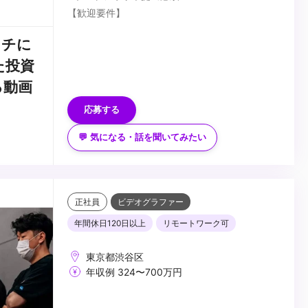
【歓迎要件】
・映像ディレクターの経験
タチに
・各種映像機材の使用経験
った投資
・PremirePro / After Effectsの使用経験
・その他テクニカルの経験
...
る動画
・投資に興味がある方
応募する
💬 気になる・話を聞いてみたい
正社員
ビデオグラファー
年間休日120日以上
リモートワーク可
東京都渋谷区
年収例 324〜700万円