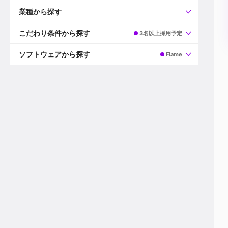
すべて
プロデューサー
業種から探す
プロダクションマネージャー
ディレクター
すべて
ビデオグラファー
映画/ドラマ
こだわり条件から探す
3名以上採用予定
エディター
広告映像(TV/WEB)
モーショングラファー
インハウス動画
すべて
カラリスト
企業VP
AI
ソフトウェアから探す
Flame
3DCGデザイナー
XR(AR/VR/MR)
企業紹介動画あり
コンポジター
CG/アニメーション
スタートアップ・ベンチャー
すべて
VFXアーティスト
PV/MV
上場企業
Premiere Pro
カメラマン
ライブ映像/空間演出
自社プロダクトを持つ
After Effects
配信オペレーター
デジタルサイネージ
海外拠点あり
Media Composer
ミキサー
動画投稿
土日祝休み
DaVinci Resolve
デザイナー
ライブ配信
年間休日120日以上
Flame
営業
テレビ番組
ワークライフバランス
Fusion
デスク
インターネット放送局
リモートワーク可
Final Cut Proシリーズ
プランナー
その他
東京以外の勤務地
EDIUS Pro
その他
年収600万円以上
Nuke
産休・育休制度あり
Cinema 4D
チームで20代が活躍
Blender
20代におすすめ
Houdini
30代におすすめ
Maya
40代におすすめ
3ds Max
未経験者歓迎
Shade3D
マネージャー採用
ZBrush
新規事業立ち上げメンバー
Animate
3名以上採用予定
Live2D
語学力を活かせる
Unreal Engine
ADからのキャリアステップ
Unity
Photoshop
Illustrator
Indesign
その他