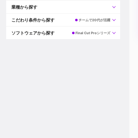
すべて
プロデューサー
業種から探す
プロダクションマネージャー
ディレクター
すべて
ビデオグラファー
映画/ドラマ
こだわり条件から探す
チームで20代が活躍
エディター
広告映像(TV/WEB)
モーショングラファー
インハウス動画
すべて
カラリスト
企業VP
AI
ソフトウェアから探す
Final Cut Proシリーズ
3DCGデザイナー
XR(AR/VR/MR)
企業紹介動画あり
コンポジター
CG/アニメーション
スタートアップ・ベンチャー
すべて
VFXアーティスト
PV/MV
上場企業
Premiere Pro
カメラマン
ライブ映像/空間演出
自社プロダクトを持つ
After Effects
配信オペレーター
デジタルサイネージ
海外拠点あり
Media Composer
ミキサー
動画投稿
土日祝休み
DaVinci Resolve
デザイナー
ライブ配信
年間休日120日以上
Flame
営業
テレビ番組
ワークライフバランス
Fusion
デスク
インターネット放送局
リモートワーク可
Final Cut Proシリーズ
プランナー
その他
東京以外の勤務地
EDIUS Pro
その他
年収600万円以上
Nuke
産休・育休制度あり
Cinema 4D
チームで20代が活躍
Blender
20代におすすめ
Houdini
30代におすすめ
Maya
40代におすすめ
3ds Max
未経験者歓迎
Shade3D
マネージャー採用
ZBrush
新規事業立ち上げメンバー
Animate
3名以上採用予定
Live2D
語学力を活かせる
Unreal Engine
ADからのキャリアステップ
Unity
Photoshop
Illustrator
Indesign
その他