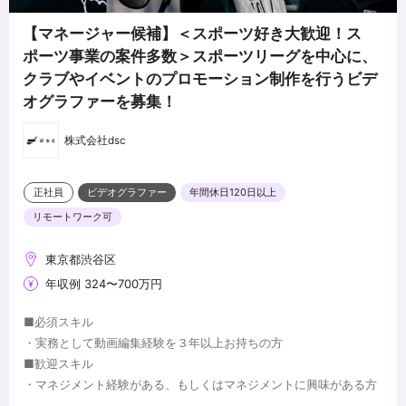
【マネージャー候補】＜スポーツ好き大歓迎！ス
ポーツ事業の案件多数＞スポーツリーグを中心に、
クラブやイベントのプロモーション制作を行うビデ
オグラファーを募集！
株式会社dsc
正社員
ビデオグラファー
年間休日120日以上
リモートワーク可
東京都渋谷区
年収例 324〜700万円
■必須スキル
・実務として動画編集経験を３年以上お持ちの方
■歓迎スキル
・マネジメント経験がある、もしくはマネジメントに興味がある方
・AfterEffectsを使用しての編集経験をお持ちの方