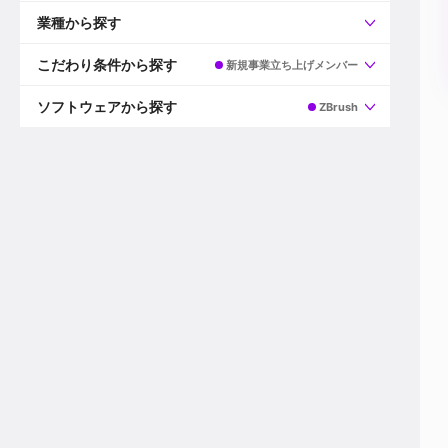
すべて
プロデューサー
業種から探す
プロダクションマネージャー
ディレクター
すべて
ビデオグラファー
映画/ドラマ
こだわり条件から探す
新規事業立ち上げメンバー
エディター
広告映像(TV/WEB)
モーショングラファー
インハウス動画
すべて
カラリスト
企業VP
AI
ソフトウェアから探す
ZBrush
3DCGデザイナー
XR(AR/VR/MR)
企業紹介動画あり
コンポジター
CG/アニメーション
スタートアップ・ベンチャー
すべて
VFXアーティスト
PV/MV
上場企業
Premiere Pro
カメラマン
ライブ映像/空間演出
自社プロダクトを持つ
After Effects
配信オペレーター
デジタルサイネージ
海外拠点あり
Media Composer
ミキサー
動画投稿
土日祝休み
DaVinci Resolve
デザイナー
ライブ配信
年間休日120日以上
Flame
営業
テレビ番組
ワークライフバランス
Fusion
デスク
インターネット放送局
リモートワーク可
Final Cut Proシリーズ
プランナー
その他
東京以外の勤務地
EDIUS Pro
その他
年収600万円以上
Nuke
産休・育休制度あり
Cinema 4D
チームで20代が活躍
Blender
20代におすすめ
Houdini
30代におすすめ
Maya
40代におすすめ
3ds Max
未経験者歓迎
Shade3D
マネージャー採用
ZBrush
新規事業立ち上げメンバー
Animate
3名以上採用予定
Live2D
語学力を活かせる
Unreal Engine
ADからのキャリアステップ
Unity
Photoshop
Illustrator
Indesign
その他