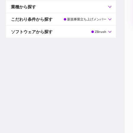
すべて
プロデューサー
業種から探す
プロダクションマネージャー
ディレクター
すべて
ビデオグラファー
映画/ドラマ
こだわり条件から探す
新規事業立ち上げメンバー
エディター
広告映像(TV/WEB)
モーショングラファー
インハウス動画
すべて
カラリスト
企業VP
AI
ソフトウェアから探す
ZBrush
3DCGデザイナー
XR(AR/VR/MR)
企業紹介動画あり
コンポジター
CG/アニメーション
スタートアップ・ベンチャー
すべて
VFXアーティスト
PV/MV
上場企業
Premiere Pro
カメラマン
ライブ映像/空間演出
自社プロダクトを持つ
After Effects
配信オペレーター
デジタルサイネージ
海外拠点あり
Media Composer
ミキサー
動画投稿
土日祝休み
DaVinci Resolve
デザイナー
ライブ配信
年間休日120日以上
Flame
営業
テレビ番組
ワークライフバランス
Fusion
デスク
インターネット放送局
リモートワーク可
Final Cut Proシリーズ
プランナー
その他
東京以外の勤務地
EDIUS Pro
その他
年収600万円以上
Nuke
産休・育休制度あり
Cinema 4D
チームで20代が活躍
Blender
20代におすすめ
Houdini
30代におすすめ
Maya
40代におすすめ
3ds Max
未経験者歓迎
Shade3D
マネージャー採用
ZBrush
新規事業立ち上げメンバー
Animate
3名以上採用予定
Live2D
語学力を活かせる
Unreal Engine
ADからのキャリアステップ
Unity
Photoshop
Illustrator
Indesign
その他