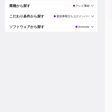
すべて
プロデューサー
業種から探す
テレビ番組
プロダクションマネージャー
ディレクター
すべて
ビデオグラファー
映画/ドラマ
こだわり条件から探す
新規事業立ち上げメンバー
エディター
広告映像(TV/WEB)
モーショングラファー
インハウス動画
すべて
カラリスト
企業VP
AI
ソフトウェアから探す
Animate
3DCGデザイナー
XR(AR/VR/MR)
企業紹介動画あり
コンポジター
CG/アニメーション
スタートアップ・ベンチャー
すべて
VFXアーティスト
PV/MV
上場企業
Premiere Pro
カメラマン
ライブ映像/空間演出
自社プロダクトを持つ
After Effects
配信オペレーター
デジタルサイネージ
海外拠点あり
Media Composer
ミキサー
動画投稿
土日祝休み
DaVinci Resolve
デザイナー
ライブ配信
年間休日120日以上
Flame
営業
テレビ番組
ワークライフバランス
Fusion
デスク
インターネット放送局
リモートワーク可
Final Cut Proシリーズ
プランナー
その他
東京以外の勤務地
EDIUS Pro
その他
年収600万円以上
Nuke
産休・育休制度あり
Cinema 4D
チームで20代が活躍
Blender
20代におすすめ
Houdini
30代におすすめ
Maya
40代におすすめ
3ds Max
未経験者歓迎
Shade3D
マネージャー採用
ZBrush
新規事業立ち上げメンバー
Animate
3名以上採用予定
Live2D
語学力を活かせる
Unreal Engine
ADからのキャリアステップ
Unity
Photoshop
Illustrator
Indesign
その他