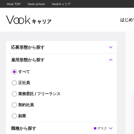
Vook TOP
Vook school
Vookキャリア
はじめ
応募形態から探す
すべて
企業へ直接応募可
雇用形態から探す
すべて
正社員
業務委託 / フリーランス
契約社員
副業
職種から探す
デスク