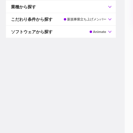
すべて
プロデューサー
業種から探す
プロダクションマネージャー
ディレクター
すべて
ビデオグラファー
映画/ドラマ
こだわり条件から探す
新規事業立ち上げメンバー
エディター
広告映像(TV/WEB)
モーショングラファー
インハウス動画
すべて
カラリスト
企業VP
AI
ソフトウェアから探す
Animate
3DCGデザイナー
XR(AR/VR/MR)
企業紹介動画あり
コンポジター
CG/アニメーション
スタートアップ・ベンチャー
すべて
VFXアーティスト
PV/MV
上場企業
Premiere Pro
カメラマン
ライブ映像/空間演出
自社プロダクトを持つ
After Effects
配信オペレーター
デジタルサイネージ
海外拠点あり
Media Composer
ミキサー
動画投稿
土日祝休み
DaVinci Resolve
デザイナー
ライブ配信
年間休日120日以上
Flame
営業
テレビ番組
ワークライフバランス
Fusion
デスク
インターネット放送局
リモートワーク可
Final Cut Proシリーズ
プランナー
その他
東京以外の勤務地
EDIUS Pro
その他
年収600万円以上
Nuke
産休・育休制度あり
Cinema 4D
チームで20代が活躍
Blender
20代におすすめ
Houdini
30代におすすめ
Maya
40代におすすめ
3ds Max
未経験者歓迎
Shade3D
マネージャー採用
ZBrush
新規事業立ち上げメンバー
Animate
3名以上採用予定
Live2D
語学力を活かせる
Unreal Engine
ADからのキャリアステップ
Unity
Photoshop
Illustrator
Indesign
その他