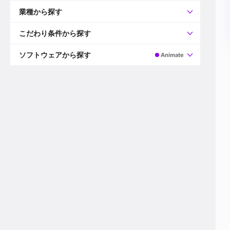
すべて
プロデューサー
業種から探す
プロダクションマネージャー
ディレクター
すべて
ビデオグラファー
映画/ドラマ
こだわり条件から探す
エディター
広告映像(TV/WEB)
モーショングラファー
インハウス動画
すべて
カラリスト
企業VP
AI
ソフトウェアから探す
Animate
3DCGデザイナー
XR(AR/VR/MR)
企業紹介動画あり
コンポジター
CG/アニメーション
スタートアップ・ベンチャー
すべて
VFXアーティスト
PV/MV
上場企業
Premiere Pro
カメラマン
ライブ映像/空間演出
自社プロダクトを持つ
After Effects
配信オペレーター
デジタルサイネージ
海外拠点あり
Media Composer
ミキサー
動画投稿
土日祝休み
DaVinci Resolve
デザイナー
ライブ配信
年間休日120日以上
Flame
営業
テレビ番組
ワークライフバランス
Fusion
デスク
インターネット放送局
リモートワーク可
Final Cut Proシリーズ
プランナー
その他
東京以外の勤務地
EDIUS Pro
その他
年収600万円以上
Nuke
産休・育休制度あり
Cinema 4D
チームで20代が活躍
Blender
20代におすすめ
Houdini
30代におすすめ
Maya
40代におすすめ
3ds Max
未経験者歓迎
Shade3D
マネージャー採用
ZBrush
新規事業立ち上げメンバー
Animate
3名以上採用予定
Live2D
語学力を活かせる
Unreal Engine
ADからのキャリアステップ
Unity
Photoshop
Illustrator
Indesign
その他