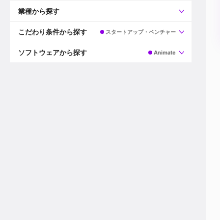
すべて
プロデューサー
業種から探す
プロダクションマネージャー
ディレクター
すべて
ビデオグラファー
映画/ドラマ
こだわり条件から探す
スタートアップ・ベンチャー
エディター
広告映像(TV/WEB)
モーショングラファー
インハウス動画
すべて
カラリスト
企業VP
AI
ソフトウェアから探す
Animate
3DCGデザイナー
XR(AR/VR/MR)
企業紹介動画あり
コンポジター
CG/アニメーション
スタートアップ・ベンチャー
すべて
VFXアーティスト
PV/MV
上場企業
Premiere Pro
カメラマン
ライブ映像/空間演出
自社プロダクトを持つ
After Effects
配信オペレーター
デジタルサイネージ
海外拠点あり
Media Composer
ミキサー
動画投稿
土日祝休み
DaVinci Resolve
デザイナー
ライブ配信
年間休日120日以上
Flame
営業
テレビ番組
ワークライフバランス
Fusion
デスク
インターネット放送局
リモートワーク可
Final Cut Proシリーズ
プランナー
その他
東京以外の勤務地
EDIUS Pro
その他
年収600万円以上
Nuke
産休・育休制度あり
Cinema 4D
チームで20代が活躍
Blender
20代におすすめ
Houdini
30代におすすめ
Maya
40代におすすめ
3ds Max
未経験者歓迎
Shade3D
マネージャー採用
ZBrush
新規事業立ち上げメンバー
Animate
3名以上採用予定
Live2D
語学力を活かせる
Unreal Engine
ADからのキャリアステップ
Unity
Photoshop
Illustrator
Indesign
その他