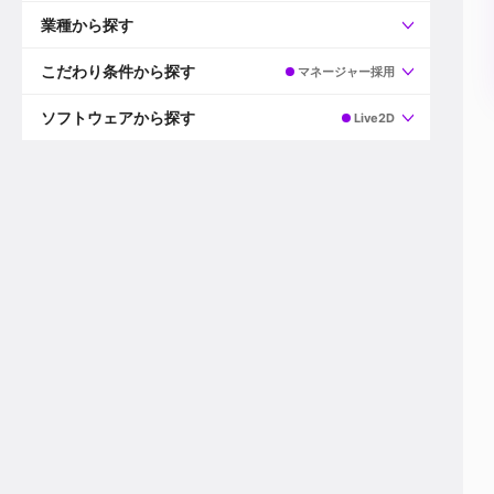
すべて
プロデューサー
業種から探す
プロダクションマネージャー
ディレクター
すべて
ビデオグラファー
映画/ドラマ
こだわり条件から探す
マネージャー採用
エディター
広告映像(TV/WEB)
モーショングラファー
インハウス動画
すべて
カラリスト
企業VP
AI
ソフトウェアから探す
Live2D
3DCGデザイナー
XR(AR/VR/MR)
企業紹介動画あり
コンポジター
CG/アニメーション
スタートアップ・ベンチャー
すべて
VFXアーティスト
PV/MV
上場企業
Premiere Pro
カメラマン
ライブ映像/空間演出
自社プロダクトを持つ
After Effects
配信オペレーター
デジタルサイネージ
海外拠点あり
Media Composer
ミキサー
動画投稿
土日祝休み
DaVinci Resolve
デザイナー
ライブ配信
年間休日120日以上
Flame
営業
テレビ番組
ワークライフバランス
Fusion
デスク
インターネット放送局
リモートワーク可
Final Cut Proシリーズ
プランナー
その他
東京以外の勤務地
EDIUS Pro
その他
年収600万円以上
Nuke
産休・育休制度あり
Cinema 4D
チームで20代が活躍
Blender
20代におすすめ
Houdini
30代におすすめ
Maya
40代におすすめ
3ds Max
未経験者歓迎
Shade3D
マネージャー採用
ZBrush
新規事業立ち上げメンバー
Animate
3名以上採用予定
Live2D
語学力を活かせる
Unreal Engine
ADからのキャリアステップ
Unity
Photoshop
Illustrator
Indesign
その他