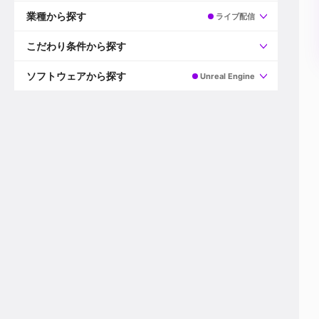
すべて
プロデューサー
業種から探す
ライブ配信
プロダクションマネージャー
ディレクター
すべて
ビデオグラファー
映画/ドラマ
こだわり条件から探す
エディター
広告映像(TV/WEB)
モーショングラファー
インハウス動画
すべて
カラリスト
企業VP
AI
ソフトウェアから探す
Unreal Engine
3DCGデザイナー
XR(AR/VR/MR)
企業紹介動画あり
コンポジター
CG/アニメーション
スタートアップ・ベンチャー
すべて
VFXアーティスト
PV/MV
上場企業
Premiere Pro
カメラマン
ライブ映像/空間演出
自社プロダクトを持つ
After Effects
配信オペレーター
デジタルサイネージ
海外拠点あり
Media Composer
ミキサー
動画投稿
土日祝休み
DaVinci Resolve
デザイナー
ライブ配信
年間休日120日以上
Flame
営業
テレビ番組
ワークライフバランス
Fusion
デスク
インターネット放送局
リモートワーク可
Final Cut Proシリーズ
プランナー
その他
東京以外の勤務地
EDIUS Pro
その他
年収600万円以上
Nuke
産休・育休制度あり
Cinema 4D
チームで20代が活躍
Blender
20代におすすめ
Houdini
30代におすすめ
Maya
40代におすすめ
3ds Max
未経験者歓迎
Shade3D
マネージャー採用
ZBrush
新規事業立ち上げメンバー
Animate
3名以上採用予定
Live2D
語学力を活かせる
Unreal Engine
ADからのキャリアステップ
Unity
Photoshop
Illustrator
Indesign
その他