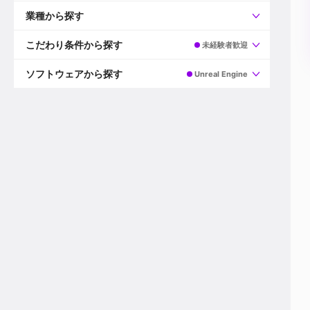
すべて
プロデューサー
業種から探す
プロダクションマネージャー
ディレクター
すべて
ビデオグラファー
映画/ドラマ
こだわり条件から探す
未経験者歓迎
エディター
広告映像(TV/WEB)
モーショングラファー
インハウス動画
すべて
カラリスト
企業VP
AI
ソフトウェアから探す
Unreal Engine
3DCGデザイナー
XR(AR/VR/MR)
企業紹介動画あり
コンポジター
CG/アニメーション
スタートアップ・ベンチャー
すべて
VFXアーティスト
PV/MV
上場企業
Premiere Pro
カメラマン
ライブ映像/空間演出
自社プロダクトを持つ
After Effects
配信オペレーター
デジタルサイネージ
海外拠点あり
Media Composer
ミキサー
動画投稿
土日祝休み
DaVinci Resolve
デザイナー
ライブ配信
年間休日120日以上
Flame
営業
テレビ番組
ワークライフバランス
Fusion
デスク
インターネット放送局
リモートワーク可
Final Cut Proシリーズ
プランナー
その他
東京以外の勤務地
EDIUS Pro
その他
年収600万円以上
Nuke
産休・育休制度あり
Cinema 4D
チームで20代が活躍
Blender
20代におすすめ
Houdini
30代におすすめ
Maya
40代におすすめ
3ds Max
未経験者歓迎
Shade3D
マネージャー採用
ZBrush
新規事業立ち上げメンバー
Animate
3名以上採用予定
Live2D
語学力を活かせる
Unreal Engine
ADからのキャリアステップ
Unity
Photoshop
Illustrator
Indesign
その他