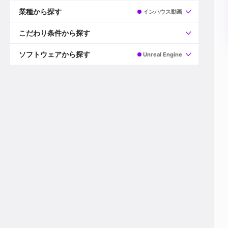
すべて
プロデューサー
業種から探す
インハウス動画
プロダクションマネージャー
ディレクター
すべて
ビデオグラファー
映画/ドラマ
こだわり条件から探す
エディター
広告映像(TV/WEB)
モーショングラファー
インハウス動画
すべて
カラリスト
企業VP
AI
ソフトウェアから探す
Unreal Engine
3DCGデザイナー
XR(AR/VR/MR)
企業紹介動画あり
コンポジター
CG/アニメーション
スタートアップ・ベンチャー
すべて
VFXアーティスト
PV/MV
上場企業
Premiere Pro
カメラマン
ライブ映像/空間演出
自社プロダクトを持つ
After Effects
配信オペレーター
デジタルサイネージ
海外拠点あり
Media Composer
ミキサー
動画投稿
土日祝休み
DaVinci Resolve
デザイナー
ライブ配信
年間休日120日以上
Flame
営業
テレビ番組
ワークライフバランス
Fusion
デスク
インターネット放送局
リモートワーク可
Final Cut Proシリーズ
プランナー
その他
東京以外の勤務地
EDIUS Pro
その他
年収600万円以上
Nuke
産休・育休制度あり
Cinema 4D
チームで20代が活躍
Blender
20代におすすめ
Houdini
30代におすすめ
Maya
40代におすすめ
3ds Max
未経験者歓迎
Shade3D
マネージャー採用
ZBrush
新規事業立ち上げメンバー
Animate
3名以上採用予定
Live2D
語学力を活かせる
Unreal Engine
ADからのキャリアステップ
Unity
Photoshop
Illustrator
Indesign
その他