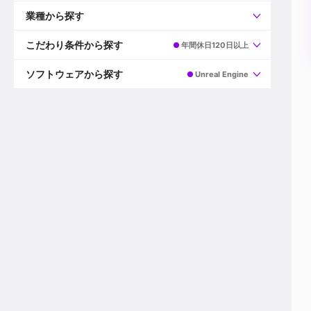
すべて
プロデューサー
業種から探す
プロダクションマネージャー
ディレクター
すべて
ビデオグラファー
映画/ドラマ
こだわり条件から探す
年間休日120日以上
エディター
広告映像(TV/WEB)
モーショングラファー
インハウス動画
すべて
カラリスト
企業VP
AI
ソフトウェアから探す
Unreal Engine
3DCGデザイナー
XR(AR/VR/MR)
企業紹介動画あり
コンポジター
CG/アニメーション
スタートアップ・ベンチャー
すべて
VFXアーティスト
PV/MV
上場企業
Premiere Pro
カメラマン
ライブ映像/空間演出
自社プロダクトを持つ
After Effects
配信オペレーター
デジタルサイネージ
海外拠点あり
Media Composer
ミキサー
動画投稿
土日祝休み
DaVinci Resolve
デザイナー
ライブ配信
年間休日120日以上
Flame
営業
テレビ番組
ワークライフバランス
Fusion
デスク
インターネット放送局
リモートワーク可
Final Cut Proシリーズ
プランナー
その他
東京以外の勤務地
EDIUS Pro
その他
年収600万円以上
Nuke
産休・育休制度あり
Cinema 4D
チームで20代が活躍
Blender
20代におすすめ
Houdini
30代におすすめ
Maya
40代におすすめ
3ds Max
未経験者歓迎
Shade3D
マネージャー採用
ZBrush
新規事業立ち上げメンバー
Animate
3名以上採用予定
Live2D
語学力を活かせる
Unreal Engine
ADからのキャリアステップ
Unity
Photoshop
Illustrator
Indesign
その他