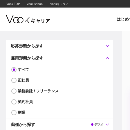
Vook TOP
Vook school
Vookキャリア
はじめ
応募形態から探す
すべて
企業へ直接応募可
雇用形態から探す
すべて
正社員
業務委託 / フリーランス
契約社員
副業
職種から探す
デスク