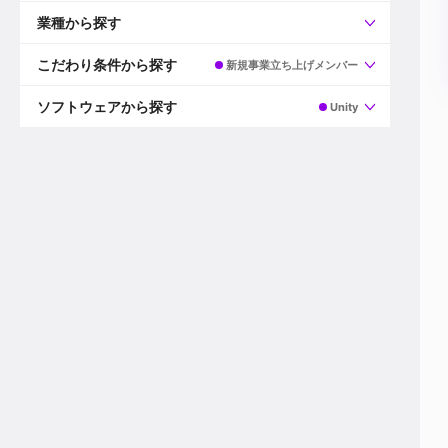
すべて
プロデューサー
業種から探す
プロダクションマネージャー
ディレクター
すべて
ビデオグラファー
映画/ドラマ
こだわり条件から探す
新規事業立ち上げメンバー
エディター
広告映像(TV/WEB)
モーショングラファー
インハウス動画
すべて
カラリスト
企業VP
AI
ソフトウェアから探す
Unity
3DCGデザイナー
XR(AR/VR/MR)
企業紹介動画あり
コンポジター
CG/アニメーション
スタートアップ・ベンチャー
すべて
VFXアーティスト
PV/MV
上場企業
Premiere Pro
カメラマン
ライブ映像/空間演出
自社プロダクトを持つ
After Effects
配信オペレーター
デジタルサイネージ
海外拠点あり
Media Composer
ミキサー
動画投稿
土日祝休み
DaVinci Resolve
デザイナー
ライブ配信
年間休日120日以上
Flame
営業
テレビ番組
ワークライフバランス
Fusion
デスク
インターネット放送局
リモートワーク可
Final Cut Proシリーズ
プランナー
その他
東京以外の勤務地
EDIUS Pro
その他
年収600万円以上
Nuke
産休・育休制度あり
Cinema 4D
チームで20代が活躍
Blender
20代におすすめ
Houdini
30代におすすめ
Maya
40代におすすめ
3ds Max
未経験者歓迎
Shade3D
マネージャー採用
ZBrush
新規事業立ち上げメンバー
Animate
3名以上採用予定
Live2D
語学力を活かせる
Unreal Engine
ADからのキャリアステップ
Unity
Photoshop
Illustrator
Indesign
その他